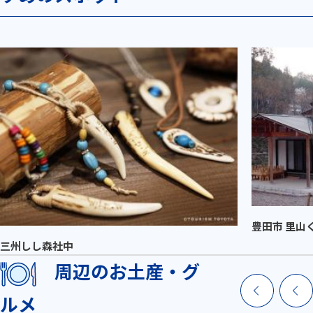
豊田市 里山
三州しし森社中
周辺のお土産・グ
ルメ