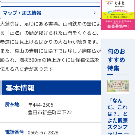
マップ・
周辺情報
大鷲院は、足助にある霊場。山岡鉄舟の筆によ
る「正法」の額が掲げられた山門をくぐると、
参道には見上げるばかりの大石垣が続きます。
旬のお
また、裏山の岩肌には県下では珍しい磨崖仏が
すすめ
彫られ、海抜500mの頂上近くには怪猫伝説を
特集
伝える八丈岩があります。
基本情報
「なん
〒444-2505
所在地
だ、これ
豊田市新盛町森下22
は？」と
よた観察
スタンプ
0565-67-2828
ラリー ―
電話番号