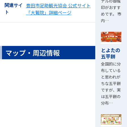
ナルの御城
豊田市足助観光協会 公式サイト
関連サイ
印がおすす
「大鷲院」詳細ページ
ト
めです。 市
内…
とよたの
マップ・周辺情報
五平餅
全国的に分
布している
と思われが
ちな五平餅
ですが、実
は五平餅の
分布…