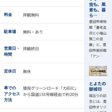
虫も、風
景も、暮
拝観無料
ら…
料金
豊田市博物
館「養老孟
無料・あり
駐車場
司と小檜山
賢二の虫
展」と、豊
拝観終日
営業日・
田市美術館
時間
「アン…
無休
定休日
とよたの
猿投グリーンロード「力石IC」
御城印
車での
から国道153号線経由で約20分
アクセス
城巡りの記
方法
念には、豊
田市オリジ