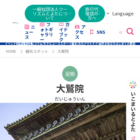
一般社団法人ツー
旅行代
Language
リズムとよたにつ
理店の
いて
方へ
日本語
English
繁體字
简体字
한국어
ไทย
ქართული
Italiano
Tiếng
フ
ガ
ニ
ア
ォトギ
イド
ュー
クセ
SNS
Việt
ャラリ
ブッ
ス
ス
ー
ク
イベント
スポット
特集/コラム/モデルコース
スポーツ
歴史/文化
アウトドア/自然
お役立ち
はじめての豊田
HOME
観光スポット
大鷲院
足助
大鷲院
だいじゅういん