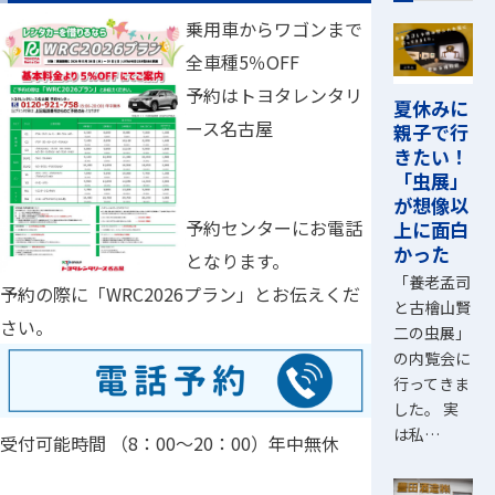
乗用車からワゴンまで
全車種5％OFF
予約はトヨタレンタリ
夏休みに
ース名古屋
親子で行
きたい！
「虫展」
が想像以
予約センターにお電話
上に面白
かった
となります。
「養老孟司
予約の際に「WRC2026プラン」とお伝えくだ
と古檜山賢
さい。
二の虫展」
の内覧会に
行ってきま
した。 実
は私…
受付可能時間 （8：00～20：00）年中無休