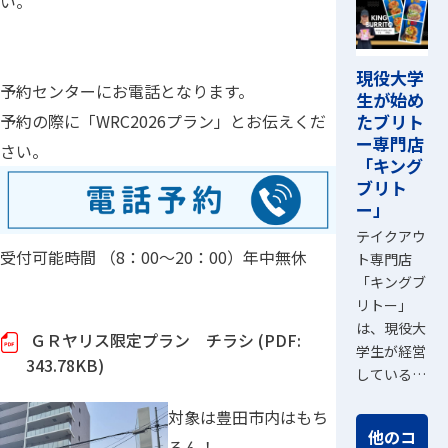
い。
現役大学
予約センターにお電話となります。
生が始め
たブリト
予約の際に「WRC2026プラン」とお伝えくだ
ー専門店
さい。
「キング
ブリト
ー」
テイクアウ
受付可能時間 （8：00～20：00）年中無休
ト専門店
「キングブ
リトー」
は、現役大
ＧＲヤリス限定プラン チラシ (PDF:
学生が経営
343.78KB)
している…
対象は豊田市内はもち
他のコ
ろん！