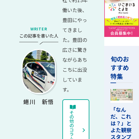
働いた後、
豊田にやっ
WRITER
てきまし
この記事を書いた人
た。豊田の
広さに驚き
旬のお
ながらあち
すすめ
こちに出没
特集
していま
す。
蜷川 新悟
「なん
そ
だ、これ
の
他
は？」と
の
よた観察
コ
ラ
スタンプ
ム