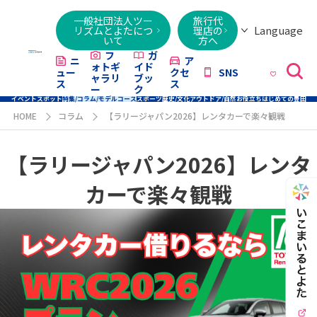
一般社団法人ツー
旅行代
Language
リズムとよたにつ
理店の
いて
方へ
日本語
English
繁體字
简体字
한국어
ไทย
ქართული
Italiano
Tiếng
フ
ガ
ニ
ア
ォトギ
イド
ュー
クセ
SNS
Việt
ャラリ
ブッ
ス
ス
ー
ク
イベント
スポット
特集/コラム/モデルコース
スポーツ
歴史/文化
アウトドア/自然
お役立ち
はじめての豊田
HOME
コラム
【ラリージャパン2026】レンタカーで楽々観戦
【ラリージャパン2026】レンタ
カーで楽々観戦