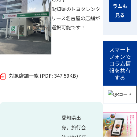
ラムも
愛知県のトヨタレンタ
見る
リース名古屋の店舗が
選択可能です！
スマート
フォンで
コラム情
報を共有
対象店舗一覧 (PDF: 347.59KB)
する
愛知県出
身。旅行会
社で約15年