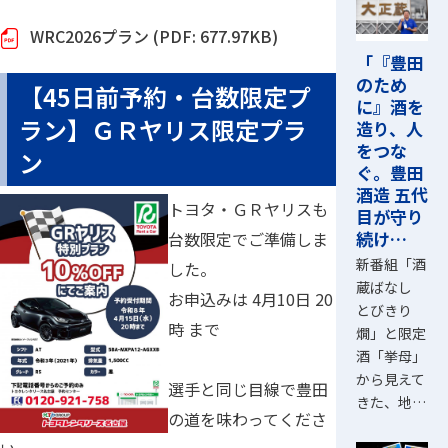
WRC2026プラン (PDF: 677.97KB)
「『豊田
のため
【45日前予約・台数限定プ
に』酒を
ラン】ＧＲヤリス限定プラ
造り、人
をつな
ン
ぐ。豊田
酒造 五代
トヨタ・ＧＲヤリスも
目が守り
続け…
台数限定でご準備しま
新番組「酒
した。
蔵ばなし
お申込みは 4月10日 20
とびきり
時 まで
燗」と限定
酒「挙母」
から見えて
選手と同じ目線で豊田
きた、地…
の道を味わってくださ