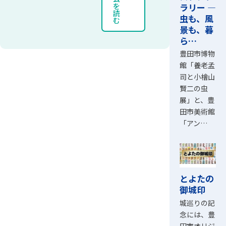
ラリー ―
を
読
虫も、風
む
景も、暮
ら…
豊田市博物
館「養老孟
司と小檜山
賢二の虫
展」と、豊
田市美術館
「アン…
とよたの
御城印
城巡りの記
念には、豊
田市オリジ