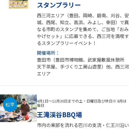
スタンプラリー
西三河エリア（豊田、岡崎、碧南、刈谷、安
城、西尾、知立、高浜、みよし、幸田）で異
なる市町のスタンプを集めて、ご当地「おみ
やげセット」に応募できる、西三河を満喫す
るスタンプラリーイベント！
開催場所：
豊田市（豊田市博物館、武家屋敷風休憩所
天下茶屋、手づくり工房山遊里）他、西三河
エリア
4月1日～11月30日までの土・日曜日及び休日※ 8月は
松平
毎日
王滝渓谷BBQ場
市内の東部を流れる巴川の支流・仁王川沿い