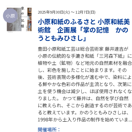
2025年9月30日(火) ～ 12月7日(日)
小原
小原和紙のふるさと 小原和紙美
術館 企画展「掌の記憶 かの
うともみひさし」
豊田小原和紙工芸は総合芸術家 藤井達吉が
小原の伝統的な手漉き和紙「三河森下紙」に
植物や土（鉱物）など地元の自然素材を融合
し、彩色を施したことに始まります。その
後、芸術表現の多様化が進む中で、染料によ
る鮮やかな色彩の作品が主流となり、次第に
土を使う機会は減少し、ほぼ使用されなくな
りました。 かつて藤井は、自然を学び自然
に教えられ、そこから創造するのが芸術であ
ると教えています。かのうともみひさしは、
1998年から土入り作品の制作を始めていま...
開催場所：