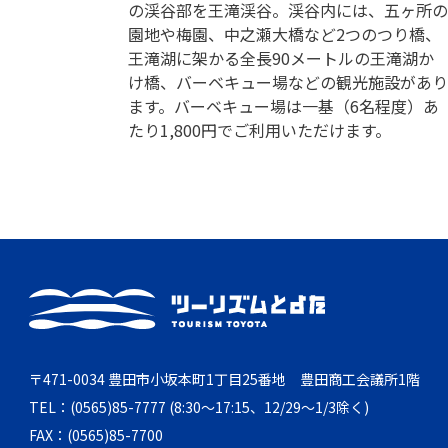
の渓谷部を王滝渓谷。渓谷内には、五ヶ所の
園地や梅園、中之瀬大橋など2つのつり橋、
王滝湖に架かる全長90メートルの王滝湖か
け橋、バーベキュー場などの観光施設があり
ます。バーベキュー場は一基（6名程度）あ
たり1,800円でご利用いただけます。
〒471-0034 豊田市小坂本町1丁目25番地 豊田商工会議所1階
TEL：(0565)85-7777 (8:30～17:15、12/29～1/3除く)
FAX：(0565)85-7700