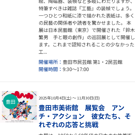
絵、陶磁器、装幀など多岐にわたりますが、
特筆すべきは雑誌『工藝』の装幀でしょう。
一つひとつ和紙に漆で描かれた表紙は、多く
の民藝の関係者や読者を驚かせました。 本
展は日本民藝館（東京）で開催された「鈴木
繁男 手と眼の創作」の巡回展として開催し
ます。これまで認知されることの少なかった
工...
開催場所：
豊田市民芸館 第1・2民芸館
開催時間：
9:30～17:00
2025年10月4日(土) ～ 11月30日(日)
豊田
豊田市美術館 展覧会 アン
チ・アクション 彼女たち、そ
れぞれの応答と挑戦