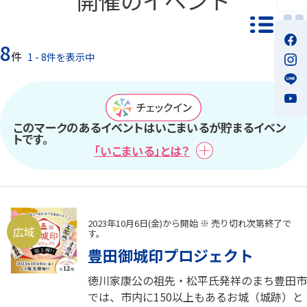
一覧モ
8
件
1 - 8件を表示中
このマークのあるイベントはいこまいるが貯まるイベン
トです。
「いこまいる」とは？
2023年10月6日(金)から開始 ※ 売り切れ次第終了で
広域
す。
豊田御城印プロジェクト
徳川家康公の祖先・松平氏発祥のまち豊田市
では、市内に150以上もあるお城（城跡）と