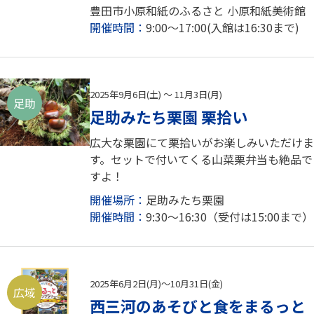
豊田市小原和紙のふるさと 小原和紙美術館
開催時間：
9:00～17:00(入館は16:30まで)
2025年9月6日(土) ～ 11月3日(月)
足助
足助みたち栗園 栗拾い
広大な栗園にて栗拾いがお楽しみいただけま
す。セットで付いてくる山菜栗弁当も絶品で
すよ！
開催場所：
足助みたち栗園
開催時間：
9:30～16:30（受付は15:00まで）
2025年6月2日(月)～10月31日(金)
広域
西三河のあそびと食をまるっと