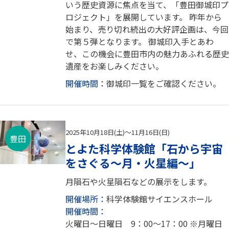
いう歴史資源に焦点を当て、「豊田御城印プ
ロジェクト」を展開しています。 昨年から
始まり、売り切れ続出の大好評企画は、今回
で第５弾となります。 御城印入手とあわ
せ、この機会に豊田市内の魅力あふれる歴史
遺産をお楽しみください。
開催時間：
御城印一覧をご確認ください。
2025年10月18日(土)～11月16日(日)
豊田
とよた科学体験館「石から宇宙
をさぐる～月・火星編～」
月隕石や火星隕石などの展示をします。
開催場所：
科学体験館サイエンスホール
開催時間：
火曜日～日曜日 9：00〜17：00 ※月曜日