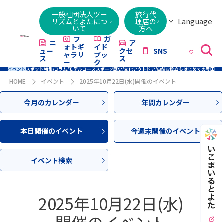
一般社団法人ツー
旅行代
Language
リズムとよたにつ
理店の
いて
方へ
日本語
English
繁體字
简体字
한국어
ไทย
ქართული
Italiano
Tiếng
フ
ガ
ニ
ア
ォトギ
イド
ュー
クセ
SNS
Việt
ャラリ
ブッ
ス
ス
ー
ク
イベント
スポット
特集/コラム/モデルコース
スポーツ
歴史/文化
アウトドア/自然
お役立ち
はじめての豊田
HOME
イベント
2025年10月22日(水)開催のイベント
今月のカレンダー
年間カレンダー
本日開催のイベント
今週末開催のイベント
イベント検索
2025年10月22日(水)
開催のイベント