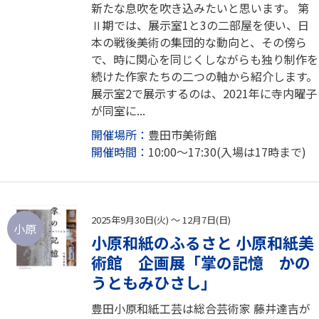
新たな息吹を吹き込みたいと思います。 第
Ⅱ期では、展示室1と3の二部屋を使い、日
本の戦後美術の集団的な動向と、その傍ら
で、時に関心を同じくしながらも独り制作を
続けた作家たちの二つの軸から紹介します。
展示室2で展示するのは、2021年に寺内曜子
が同室に...
開催場所：
豊田市美術館
開催時間：
10:00～17:30(入場は17時まで)
2025年9月30日(火) ～ 12月7日(日)
小原
小原和紙のふるさと 小原和紙美
術館 企画展「掌の記憶 かの
うともみひさし」
豊田小原和紙工芸は総合芸術家 藤井達吉が