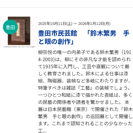
2025年10月11日(土) ～ 2026年1月12日(月)
豊田
豊田市民芸館 「鈴木繁男 手
と眼の創作」
柳宗悦の唯一の内弟子である鈴木繁男（191
4-2003)は、柳にその非凡な才能を認められ
て1935年に入門し、工芸や直観について厳
しく教育されました。鈴木による仕事は漆
絵、陶磁器、装幀など多岐にわたりますが、
特筆すべきは雑誌『工藝』の装幀でしょう。
一つひとつ和紙に漆で描かれた表紙は、多く
の民藝の関係者や読者を驚かせました。 本
展は日本民藝館（東京）で開催された「鈴木
繁男 手と眼の創作」の巡回展として開催し
ます。これまで認知されることの少なかった
工...