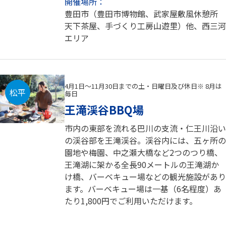
開催場所：
豊田市（豊田市博物館、武家屋敷風休憩所
天下茶屋、手づくり工房山遊里）他、西三河
エリア
4月1日～11月30日までの土・日曜日及び休日※ 8月は
松平
毎日
王滝渓谷BBQ場
市内の東部を流れる巴川の支流・仁王川沿い
の渓谷部を王滝渓谷。渓谷内には、五ヶ所の
園地や梅園、中之瀬大橋など2つのつり橋、
王滝湖に架かる全長90メートルの王滝湖か
け橋、バーベキュー場などの観光施設があり
ます。バーベキュー場は一基（6名程度）あ
たり1,800円でご利用いただけます。