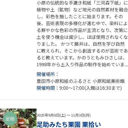
小原の伝統的な手漉き和紙「三河森下紙」に
植物や土（鉱物）など地元の自然素材を融合
し、彩色を施したことに始まります。その
後、芸術表現の多様化が進む中で、染料によ
る鮮やかな色彩の作品が主流となり、次第に
土を使う機会は減少し、ほぼ使用されなくな
りました。 かつて藤井は、自然を学び自然
に教えられ、そこから創造するのが芸術であ
ると教えています。かのうともみひさしは、
1998年から土入り作品の制作を始めていま...
開催場所：
豊田市小原和紙のふるさと 小原和紙美術館
開催時間：
9:00～17:00(入館は16:30まで)
2025年9月6日(土) ～ 11月3日(月)
足助
足助みたち栗園 栗拾い