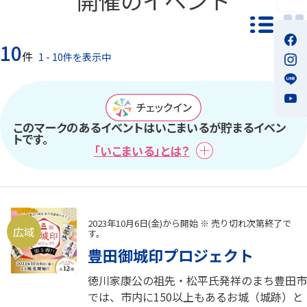
一覧モ
10
件
1 - 10件を表示中
このマークのあるイベントはいこまいるが貯まるイベン
トです。
「いこまいる」とは？
2023年10月6日(金)から開始 ※ 売り切れ次第終了で
広域
す。
豊田御城印プロジェクト
徳川家康公の祖先・松平氏発祥のまち豊田市
では、市内に150以上もあるお城（城跡）と