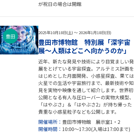
が祝日の場合は開館
2025年10月18日(土) ～ 2026年1月18日(日)
豊田
豊田市博物館 特別展「深宇宙
展～人類はどこへ向かうのか」
近年、新たな発見や技術により目覚ましい発
展をとげている宇宙探査。アルテミス計画を
はじめとした月面開発、小惑星探査、果ては
火星での生活や宇宙旅行まで、最新技術や知
見を実物や映像を通して紹介します。世界初
公開となる有人与圧ローバーの実物大模型、
「はやぶさ」＆「はやぶさ2」が持ち帰った
貴重な小惑星粒子なども公開します。
開催場所：
豊田市博物館 展示室1・2
開催時間：
10:00～17:30(入場は17:00まで)