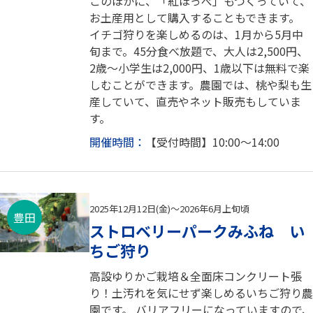
このほかに、「紅ほっぺ」もつくっていて、
お土産用として購入することもできます。
イチゴ狩りを楽しめるのは、1月から5月中
旬まで。45分食べ放題で、大人は2,500円、
2歳～小学生は2,000円、1歳以下は無料で楽
しむことができます。農園では、桃や梨も生
産していて、直売やネット販売もしていま
す。
開催時間：
【受付時間】10:00～14:00
2025年12月12日(金)～2026年6月上旬頃
豊田
ストロベリーパークみふね い
ちご狩り
高設ゆりかご栽培＆全面床コンクリート張
り！土汚れを気にせず楽しめるいちご狩り農
園です。 バリアフリーになっていますので、