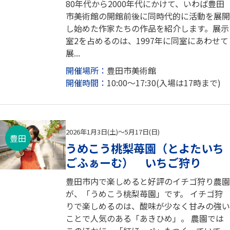
80年代から2000年代にかけて、いわば豊田
市美術館の開館前後に同時代的に活動を展開
し始めた作家たちの作品を紹介します。展示
室2を占めるのは、1997年に同室にあわせて
展...
開催場所：
豊田市美術館
開催時間：
10:00～17:30(入場は17時まで)
2026年1月3日(土)～5月17日(日)
豊田
うめこう桃梨苺園（とよたいち
ごふぁーむ） いちご狩り
豊田市内で楽しめると好評のイチゴ狩り農園
が、「うめこう桃梨苺園」です。 イチゴ狩
りで楽しめるのは、酸味が少なく甘みの強い
ことで人気のある「あきひめ」。 農園では