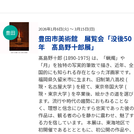
2026年1月6日(火) ～ 3月15日(日)
豊田
豊田市美術館 展覧会「没後50
年 髙島野十郎展」
髙島野十郎 (1890-1975) は、「蝋燭」や
「月」を独特の写実的筆致で描き、近年、全
国的にも知られる存在となった洋画家です。
福岡県久留米市に生まれ、旧制第八高校 (
現・名古屋大学 ) を経て、東京帝国大学 (
現・東京大学 ) を卒業後、絵かきの道を選び
ます。流行や時代の趨勢におもねることな
く、理想と信念にひたすら忠実であった彼の
作品は、観る者の心を静かに震わせ、魅了す
る力を宿しています。 本展は、東海地区で
初開催であるととともに、初公開の作品や、