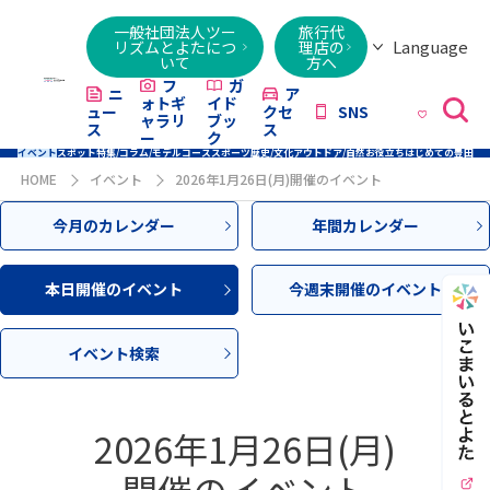
一般社団法人ツー
旅行代
Language
リズムとよたにつ
理店の
いて
方へ
日本語
English
繁體字
简体字
한국어
ไทย
ქართული
Italiano
Tiếng
フ
ガ
ニ
ア
ォトギ
イド
ュー
クセ
SNS
Việt
ャラリ
ブッ
ス
ス
ー
ク
イベント
スポット
特集/コラム/モデルコース
スポーツ
歴史/文化
アウトドア/自然
お役立ち
はじめての豊田
HOME
イベント
2026年1月26日(月)開催のイベント
今月のカレンダー
年間カレンダー
本日開催のイベント
今週末開催のイベント
イベント検索
2026年1月26日(月)
開催のイベント