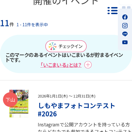
一覧モ
11
件
1 - 11件を表示中
このマークのあるイベントはいこまいるが貯まるイベン
トです。
「いこまいる」とは？
2026年1月1日(木) ～ 12月31日(木)
下山
しもやまフォトコンテスト
#2026
Instagramで公開アカウントを持っている方
ならどなたでも参加できるフォトコンテスト