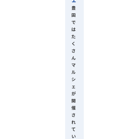
豊
田
で
は
た
く
さ
ん
マ
ル
シ
ェ
が
開
催
さ
れ
て
い