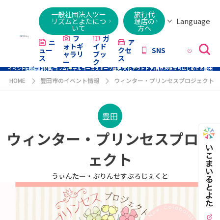
一般社団法人ツー
旅行代
Language
リズムとよたにつ
理店の
いて
方へ
日本語
English
繁體字
简体字
한국어
ไทย
ქართული
Italiano
Tiếng
フ
ガ
ニ
ア
ォトギ
イド
ュー
クセ
SNS
Việt
ャラリ
ブッ
ス
ス
ー
ク
イベント
スポット
特集/コラム/モデルコース
スポーツ
歴史/文化
アウトドア/自然
お役立ち
はじめての豊田
HOME
豊田市のイベント情報
ウィンター・プリンセスプロジェクト
豊田
ウィンター・プリンセスプロジ
ェクト
うぃんたー・ぷりんせすぷろじぇくと