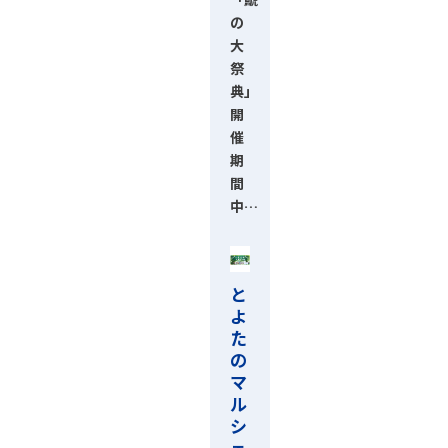
の
大
祭
典」
開
催
期
間
中…
と
よ
た
の
マ
ル
シ
ェ