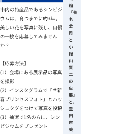
館
市内の特産品であるシンビジ
「養
ウムは、育つまでに約3年。
老
孟
美しい花を写真に残し、自慢
司
の一枚を応募してみません
と
か？
小
檜
山
【応募方法】
賢
(1）会場にある展示品の写真
二
を撮影
の
虫
(2）インスタグラムで「＃新
展」
春プリンセスフォト」とハッ
と、
シュタグをつけて写真を投稿
豊
田
(3）抽選で1名の方に、シン
市
ビジウムをプレゼント
美