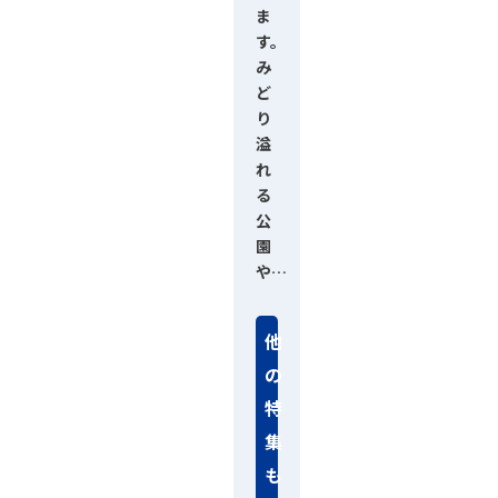
ま
す。
み
ど
り
溢
れ
る
公
園
や…
他
の
特
集
も