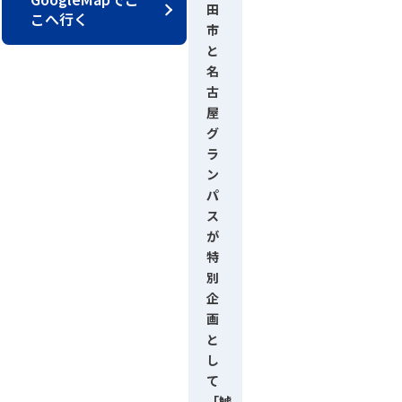
田
こへ行く
市
と
名
古
屋
グ
ラ
ン
パ
ス
が
特
別
企
画
と
し
て
「鯱