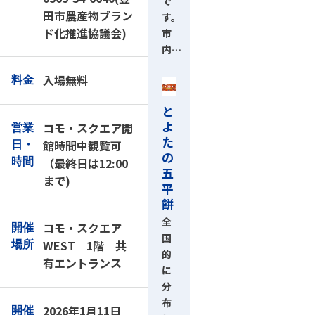
で
田市農産物ブラン
す。
ド化推進協議会)
市
内…
入場無料
料金
と
よ
コモ・スクエア開
営業
た
館時間中観覧可
日・
の
（最終日は12:00
時間
五
まで)
平
餅
全
コモ・スクエア
開催
国
WEST 1階 共
場所
的
有エントランス
に
分
布
2026年1月11日
開催