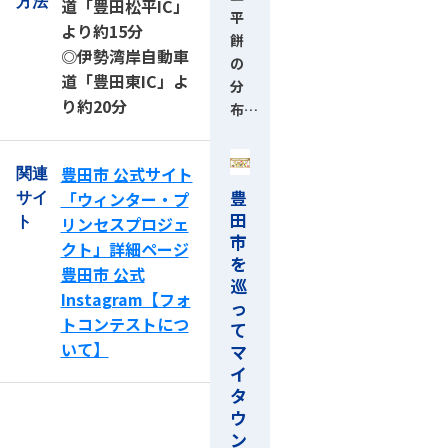
方法
道「豊田松平IC」
平
より約15分
餅
◎伊勢湾岸自動車
の
道「豊田東IC」よ
分
り約20分
布…
豊田市 公式サイト
関連
豊
「ウィンター・プ
サイ
田
リンセスプロジェ
ト
市
クト」詳細ページ
を
豊田市 公式
巡
Instagram【フォ
っ
トコンテストにつ
て
いて】
マ
イ
タ
ウ
ン