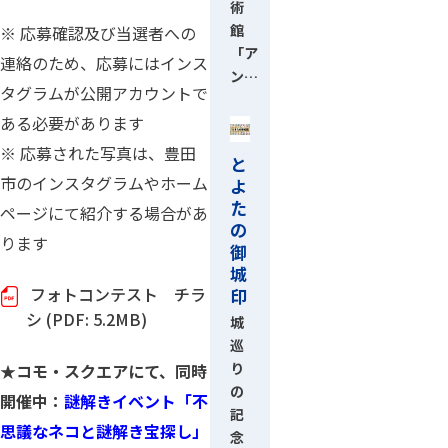
術
館
※ 応募確認及び当選者への
「ア
連絡のため、応募にはインス
ン…
タグラムが公開アカウントで
ある必要があります
※ 応募された写真は、豊田
と
市のインスタグラムやホーム
よ
た
ページにて紹介する場合があ
の
ります
御
城
フォトコンテスト チラ
印
シ (PDF: 5.2MB)
城
巡
り
★コモ・スクエアにて、同時
の
開催中：
謎解きイベント「不
記
思議なネコと謎解き宝探し」
念