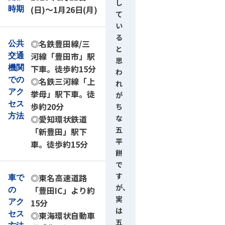
し
(日)～1月26日(月)
時期
て
い
る
◎名鉄豊田線/三
公共
と
河線「豊田市」駅
交通
思
下車。徒歩約15分
機関
わ
での
◎名鉄三河線「上
れ
アク
挙母」駅下車。徒
が
セス
歩約20分
ち
方法
◎愛知環状鉄道
な
五
「新豊田」駅下
平
車。徒歩約15分
餅
で
す
◎東名高速道路
車で
が、
「豊田IC」より約
の
実
15分
アク
は
セス
◎東海環状自動車
五