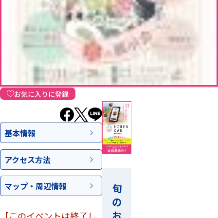
お気に入りに登録
基本情報
アクセス
方法
マップ・
周辺情報
旬
の
お
【このイベントは終了し