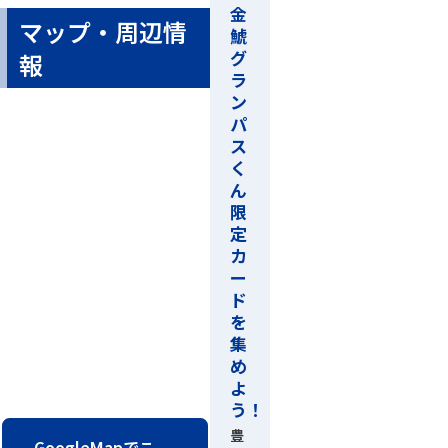
金
マップ・周辺情
鯱
グ
報
ラ
ン
パ
ス
く
ん
限
定
カ
ー
ド
を
集
め
よ
う！
豊
GoogleMapでこ