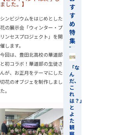
ました。】
す
す
シンビジウムをはじめとした
め
花の展示会「ウィンター・プ
特
リンセスプロジェクト」を開
集
催します。
今回は、豊田北高校の華道部
と初コラボ！華道部の生徒さ
「な
んが、お正月をテーマにした
ん
だ、
切花のオブジェを制作しまし
こ
た。
れ
は？」
と
よ
た
観
察