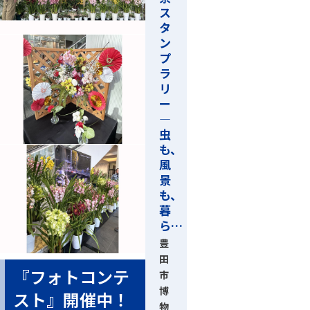
ス
タ
ン
プ
ラ
リ
ー
―
虫
も、
風
景
も、
暮
ら…
豊
田
『フォトコンテ
市
博
スト』開催中！
物