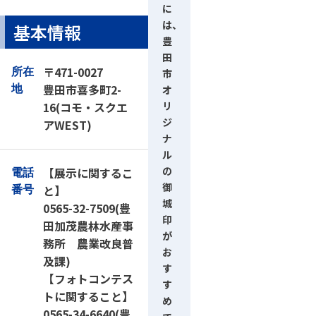
に
は、
基本情報
豊
田
〒471-0027
所在
市
豊田市喜多町2-
オ
地
リ
16(コモ・スクエ
ジ
アWEST)
ナ
ル
の
【展示に関するこ
電話
御
と】
番号
城
0565-32-7509(豊
印
田加茂農林水産事
が
務所 農業改良普
お
及課)
す
【フォトコンテス
す
トに関すること】
め
0565-34-6640(豊