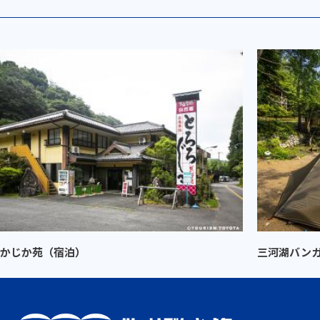
かじか苑（宿泊）
三河湖バン