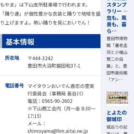
スタンプ
もやま」は下山支所駐車場で行われます。
ラリー ―
「踊り連」が個性豊かな衣装と踊りで地域を盛
虫も、風
り上げますよ。熱い踊りを見においでん！
景も、暮
ら…
豊田市博物
基本情報
館「養老孟
司と小檜山
〒444-3242
所在地
賢二の虫
豊田市大沼町越田和37-1
展」と、豊
田市美術館
「アン…
マイタウンおいでん香恋の里実
電話番号
行委員会（事務局 長谷川）
電話：0565-90-2602
※下山商工会内（月～金 8:30～
とよたの
17:15）
御城印
メール：
城巡りの記
shimoyama@hm.aitai.ne.jp
念には、豊