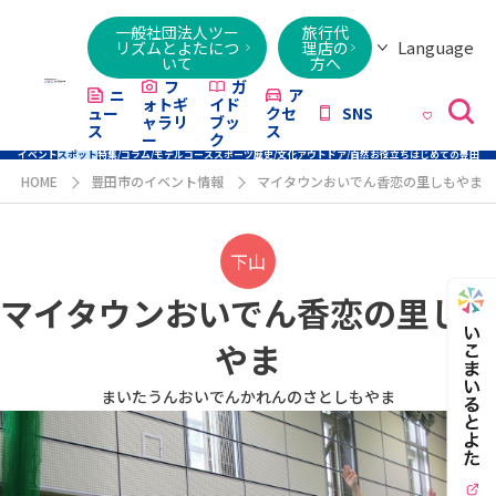
一般社団法人ツー
旅行代
Language
リズムとよたにつ
理店の
いて
方へ
日本語
English
繁體字
简体字
한국어
ไทย
ქართული
Italiano
Tiếng
フ
ガ
ニ
ア
ォトギ
イド
ュー
クセ
SNS
Việt
ャラリ
ブッ
ス
ス
ー
ク
イベント
スポット
特集/コラム/モデルコース
スポーツ
歴史/文化
アウトドア/自然
お役立ち
はじめての豊田
HOME
豊田市のイベント情報
マイタウンおいでん香恋の里しもやま
下山
マイタウンおいでん香恋の里しも
やま
まいたうんおいでんかれんのさとしもやま