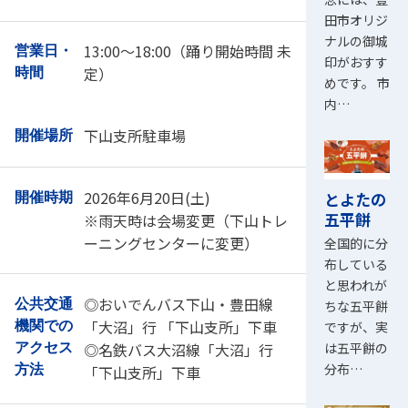
田市オリジ
ナルの御城
13:00～18:00（踊り開始時間 未
営業日・
印がおすす
定）
時間
めです。 市
内…
下山支所駐車場
開催場所
2026年6月20日(土)
とよたの
開催時期
五平餅
※雨天時は会場変更（下山トレ
ーニングセンターに変更）
全国的に分
布している
と思われが
◎おいでんバス下山・豊田線
公共交通
ちな五平餅
「大沼」行 「下山支所」下車
ですが、実
機関での
は五平餅の
◎名鉄バス大沼線「大沼」行
アクセス
分布…
方法
「下山支所」下車