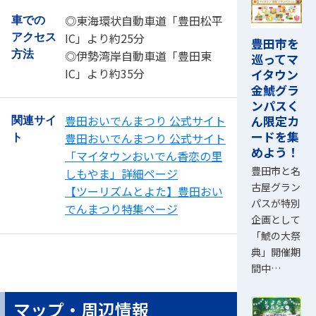
◎東海環状自動車道「豊田松平
車での
IC」より約25分
アクセス
豊田市を
◎伊勢湾岸自動車道「豊田東
方法
巡ってマ
IC」より約35分
イタウン
金鯱グラ
ンパスく
ん限定カ
豊田おいでんまつり 公式サイト
関連サイ
ードを集
豊田おいでんまつり 公式サイト
ト
めよう！
「マイタウンおいでん香恋の里
豊田市と名
しもやま」詳細ページ
古屋グラン
【ツーリズムとよた】豊田おい
パスが特別
でんまつり特集ページ
企画として
「鯱の大祭
典」開催期
間中…
マップ・周辺情報