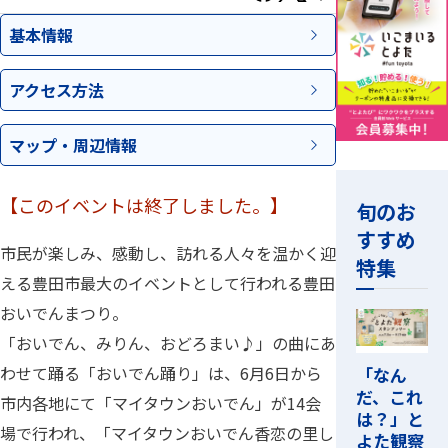
基本情報
アクセス
方法
マップ・
周辺情報
【このイベントは終了しました。】
旬のお
すすめ
市民が楽しみ、感動し、訪れる人々を温かく迎
特集
える豊田市最大のイベントとして行われる豊田
おいでんまつり。
「おいでん、みりん、おどろまい♪」の曲にあ
わせて踊る「おいでん踊り」は、6月6日から
「なん
だ、これ
市内各地にて「マイタウンおいでん」が14会
は？」と
場で行われ、「マイタウンおいでん香恋の里し
よた観察