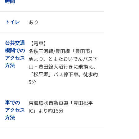
2025年11月22日(土)・23日(日)
営業日・
時間
あり
トイレ
【電車】
公共交通
名鉄三河線/豊田線「豊田市」
機関での
駅より、とよたおいでんバス下
アクセス
方法
山・豊田線大沼行きに乗換え、
「松平郷」バス停下車。徒歩約
5分
東海環状自動車道「豊田松平
車での
IC」より約15分
アクセス
方法