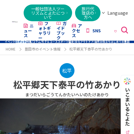
一般社団法人ツー
旅行代
Language
リズムとよたにつ
理店の
いて
方へ
日本語
English
繁體字
简体字
한국어
ไทย
ქართული
Italiano
Tiếng
フ
ガ
ニ
ア
ォトギ
イド
ュー
クセ
SNS
Việt
ャラリ
ブッ
ス
ス
ー
ク
イベント
スポット
特集/コラム/モデルコース
スポーツ
歴史/文化
アウトドア/自然
お役立ち
はじめての豊田
HOME
豊田市のイベント情報
松平郷天下泰平の竹あかり
松平
松平郷天下泰平の竹あかり
まつだいらごうてんかたいへいのたけあかり