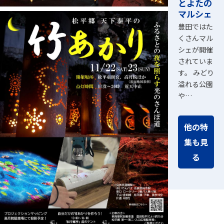
とよたの
マルシェ
豊田ではた
くさんマル
シェが開催
されていま
す。 みどり
溢れる公園
や…
他の特
集も見
る