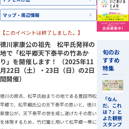
アクセス
方法
マップ・
周辺情報
【このイベントは終了しました。】
徳川家康公の祖先 松平氏発祥の
旬のお
地で「松平郷天下泰平の竹あか
すすめ
り」を開催します！ （2025年11
特集
月22日（土）・23日（日）の2日
間開催）
徳川の原点、松平氏始まりの地である豊田市松
「なん
平郷で、松平親氏公の天下泰平の思いと、徳川
だ、これ
は？」と
家康公が、天下泰平の世を成し遂げたその思い
よた観察