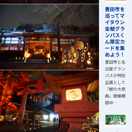
豊田市を
巡ってマ
イタウン
金鯱グラ
ンパスく
ん限定カ
ードを集
めよう！
豊田市と名
古屋グラン
パスが特別
企画として
「鯱の大祭
典」開催期
間中…