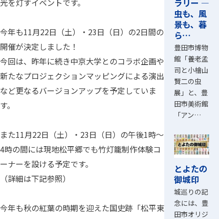
を体現するため、竹灯籠と用いて松平郷一帯に
スタンプ
ラリー ―
光を灯すイベントです。
虫も、風
景も、暮
今年も11月22日（土）・23日（日）の2日間の
ら…
開催が決定しました！
豊田市博物
館「養老孟
今回は、昨年に続き中京大学とのコラボ企画や
司と小檜山
新たなプロジェクションマッピングによる演出
賢二の虫
など更なるバージョンアップを予定していま
展」と、豊
田市美術館
す。
「アン…
また11月22日（土）・23日（日）の午後1時～
4時の間には現地松平郷でも竹灯籠制作体験コ
ーナーを設ける予定です。
とよたの
（詳細は下記参照）
御城印
城巡りの記