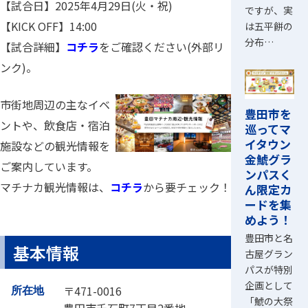
【試合日】2025年4月29日(火・祝)
ですが、実
【KICK OFF】14:00
は五平餅の
分布…
【試合詳細】
コチラ
をご確認ください(外部リ
ンク)。
市街地周辺の主なイベ
豊田市を
ントや、飲食店・宿泊
巡ってマ
イタウン
施設などの観光情報を
金鯱グラ
ご案内しています。
ンパスく
マチナカ観光情報は、
コチラ
から要チェック！
ん限定カ
ードを集
めよう！
豊田市と名
基本情報
古屋グラン
パスが特別
企画として
〒471-0016
所在地
「鯱の大祭