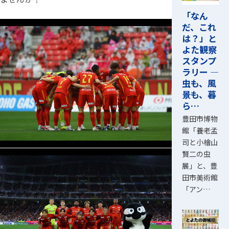
「なん
だ、これ
は？」と
よた観察
スタンプ
ラリー ―
虫も、風
景も、暮
ら…
豊田市博物
館「養老孟
司と小檜山
賢二の虫
展」と、豊
田市美術館
「アン…