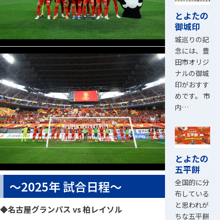
とよたの
御城印
城巡りの記
念には、豊
田市オリジ
ナルの御城
印がおすす
めです。 市
内…
とよたの
五平餅
全国的に分
～2025年 試合日程～
布している
と思われが
◆名古屋グランパス vs 柏レイソル
ちな五平餅