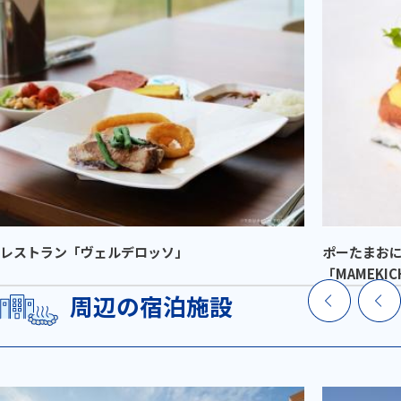
レストラン「ヴェルデロッソ」
ポーたまお
「MAMEKIC
周辺の宿泊施設