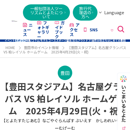
一般社団法人ツー
旅行代
Language
リズムとよたにつ
理店の
いて
方へ
日本語
English
繁體字
简体字
한국어
ไทย
ქართული
Italiano
Tiếng
フ
ガ
ニ
ア
ォトギ
イド
ュー
クセ
SNS
Việt
ャラリ
ブッ
ス
ス
ー
ク
イベント
スポット
特集/コラム/モデルコース
スポーツ
歴史/文化
アウトドア/自然
お役立ち
はじめての豊田
HOME
豊田市のイベント情報
【豊田スタジアム】名古屋グランパス
VS 柏レイソル ホームゲーム 2025年4月29日(火・祝)
豊田
【豊田スタジアム】名古屋グラン
パス VS 柏レイソル ホームゲー
ム 2025年4月29日(火・祝)
【とよたすたじあむ】なごやぐらんぱす ぶいえす かしわれいそる ほ
ーむげーむ