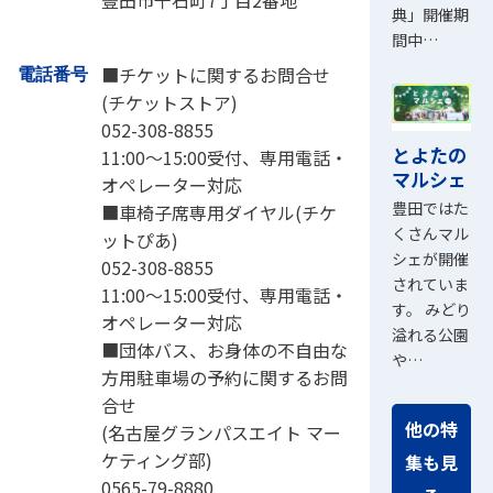
豊田市千石町7丁目2番地
典」開催期
間中…
■チケットに関するお問合せ
電話番号
(チケットストア)
052-308-8855
とよたの
11:00～15:00受付、専用電話・
マルシェ
オペレーター対応
豊田ではた
■車椅子席専用ダイヤル(チケ
くさんマル
ットぴあ)
シェが開催
052-308-8855
されていま
11:00～15:00受付、専用電話・
す。 みどり
オペレーター対応
溢れる公園
■団体バス、お身体の不自由な
や…
方用駐車場の予約に関するお問
合せ
他の特
(名古屋グランパスエイト マー
ケティング部)
集も見
0565-79-8880