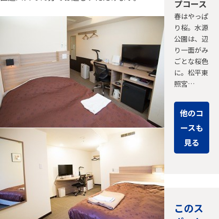
プコース
春はやっぱ
り桜。水源
公園は、辺
り一面がみ
ごとな桜色
に。松平東
照宮…
他のコ
ースも
見る
このス