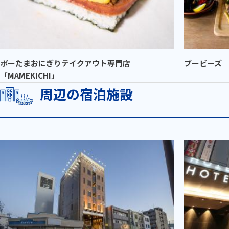
ポーたまおにぎりテイクアウト専門店
ブービーズ T
「MAMEKICHI」
周辺の宿泊施設