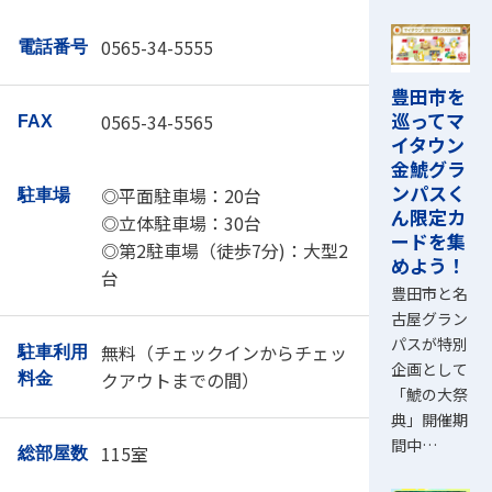
0565-34-5555
電話番号
豊田市を
巡ってマ
0565-34-5565
FAX
イタウン
金鯱グラ
ンパスく
◎平面駐車場：20台
駐車場
ん限定カ
◎立体駐車場：30台
ードを集
◎第2駐車場（徒歩7分)：大型2
めよう！
台
豊田市と名
古屋グラン
パスが特別
無料（チェックインからチェッ
駐車利用
企画として
クアウトまでの間）
料金
「鯱の大祭
典」開催期
間中…
115室
総部屋数