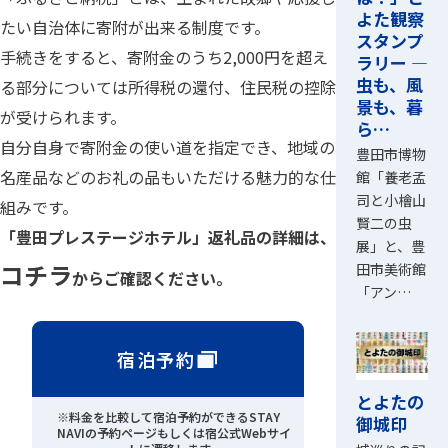
よた観察
たい自治体に寄附が出来る制度です。
スタンプ
手続きをすると、寄附金のうち2,000円を超え
ラリー ―
虫も、風
る部分については所得税の還付、住民税の控除
景も、暮
が受けられます。
ら…
自分自身で寄附金の使い道を指定でき、地域の
豊田市博物
名産品などのお礼の品もいただける魅力的な仕
館「養老孟
司と小檜山
組みです。
賢二の虫
「豊田プレステージホテル」返礼品の詳細は、
展」と、豊
コチラ
田市美術館
からご確認ください。
「アン…
宿泊予約
とよたの
※料金を比較して宿泊予約ができるSTAY
御城印
NAVIの予約ページもしくは宿公式Webサイ