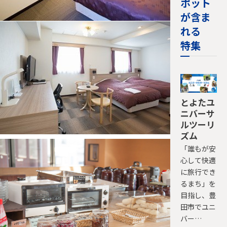
ポット
が含ま
れる
特集
とよたユ
ニバーサ
ルツーリ
ズム
「誰もが安
心して快適
に旅行でき
るまち」を
目指し、豊
田市でユニ
バー…