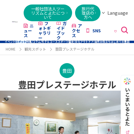
一般社団法人ツー
旅行代
Language
リズムとよたにつ
理店の
いて
方へ
日本語
English
繁體字
简体字
한국어
ไทย
ქართული
Italiano
Tiếng
フ
ガ
ニ
ア
ォトギ
イド
ュー
クセ
SNS
Việt
ャラリ
ブッ
ス
ス
ー
ク
イベント
スポット
特集/コラム/モデルコース
スポーツ
歴史/文化
アウトドア/自然
お役立ち
はじめての豊田
HOME
観光スポット
豊田プレステージホテル
豊田
豊田プレステージホテル