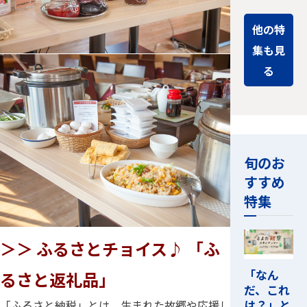
他の特
集も見
る
旬のお
すすめ
特集
＞＞ ふるさとチョイス♪ 「ふ
「なん
るさと返礼品」
だ、これ
は？」と
「ふるさと納税」とは、生まれた故郷や応援し