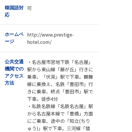
可
韓国語対
応
http://www.prestige-
ホームペ
hotel.com/
ージ
・名古屋市営地下鉄「名古屋」
公共交通
駅から東山線「藤が丘」行きに
機関での
乗車、「伏見」駅で下車。鶴舞
アクセス
方法
線に乗換え、名鉄「豊田市」行
きに乗車、終点「豊田市」駅で
下車。徒歩4分
・私鉄名鉄線「名鉄名古屋」駅
から名古屋本線で「豊橋」方面
にご乗車、途中の「知立(ちり
ゅう)」駅で下車。三河線「猿