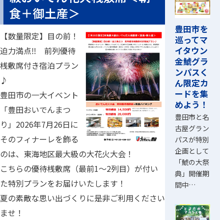
食＋御土産＞
豊田市を
【数量限定】目の前！
巡ってマ
イタウン
迫力満点‼ 前列優待
金鯱グラ
桟敷席付き宿泊プラン
ンパスく
♪
ん限定カ
ードを集
豊田市の一大イベント
めよう！
「豊田おいでんまつ
豊田市と名
り」2026年7月26日に
古屋グラン
そのフィナーレを飾る
パスが特別
企画として
のは、東海地区最大級の大花火大会！
「鯱の大祭
こちらの優待桟敷席（最前1～2列目）が付い
典」開催期
た特別プランをお届けいたします！
間中…
夏の素敵な思い出づくりに是非ご利用ください
ませ！