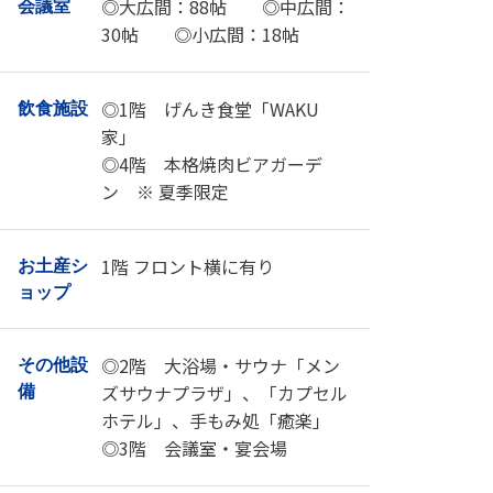
◎大広間：88帖 ◎中広間：
会議室
30帖 ◎小広間：18帖
◎1階 げんき食堂「WAKU
飲食施設
家」
◎4階 本格焼肉ビアガーデ
ン ※ 夏季限定
1階 フロント横に有り
お土産シ
ョップ
◎2階 大浴場・サウナ「メン
その他設
ズサウナプラザ」、「カプセル
備
ホテル」、手もみ処「癒楽」
◎3階 会議室・宴会場