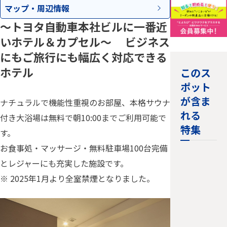
マップ・
周辺情報
～トヨタ自動車本社ビルに一番近
いホテル＆カプセル～ ビジネス
にもご旅行にも幅広く対応できる
ホテル
このス
ポット
が含ま
ナチュラルで機能性重視のお部屋、本格サウナ
れる
付き大浴場は無料で朝10:00までご利用可能で
特集
す。
お食事処・マッサージ・無料駐車場100台完備
とレジャーにも充実した施設です。
※ 2025年1月より全室禁煙となりました。
とよたユ
ニバーサ
ルツーリ
ズム