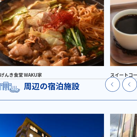
げんき食堂 WAKU家
スイートコ
周辺の宿泊施設