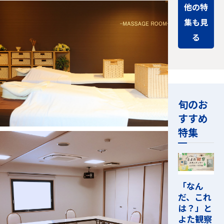
他の特
集も見
る
旬のお
すすめ
特集
「なん
だ、これ
は？」と
よた観察