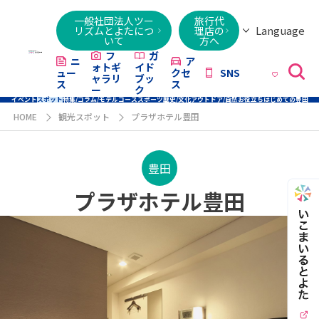
一般社団法人ツー
旅行代
Language
リズムとよたにつ
理店の
いて
方へ
日本語
English
繁體字
简体字
한국어
ไทย
ქართული
Italiano
Tiếng
フ
ガ
ニ
ア
ォトギ
イド
ュー
クセ
SNS
Việt
ャラリ
ブッ
ス
ス
ー
ク
イベント
スポット
特集/コラム/モデルコース
スポーツ
歴史/文化
アウトドア/自然
お役立ち
はじめての豊田
HOME
観光スポット
プラザホテル豊田
豊田
プラザホテル豊田