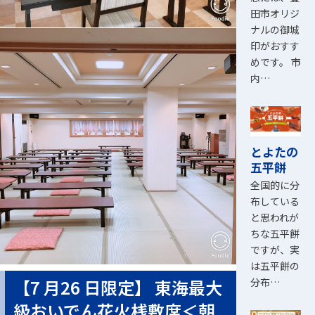
田市オリジ
ナルの御城
印がおすす
めです。 市
内…
とよたの
五平餅
全国的に分
布している
と思われが
ちな五平餅
ですが、実
は五平餅の
【7 月26 日限定】 東海最大
分布…
級おいでん花火桟敷席＜朝