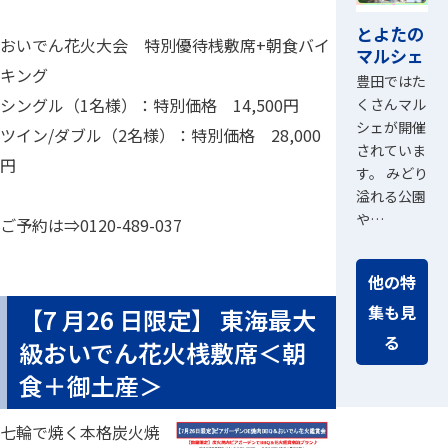
とよたの
おいでん花火大会 特別優待桟敷席+朝食バイ
マルシェ
キング
豊田ではた
シングル（1名様）：特別価格 14,500円
くさんマル
シェが開催
ツイン/ダブル（2名様）：特別価格 28,000
されていま
円
す。 みどり
溢れる公園
や…
ご予約は⇒0120-489-037
他の特
集も見
【7 月26 日限定】 東海最大
る
級おいでん花火桟敷席＜朝
食＋御土産＞
七輪で焼く本格炭火焼