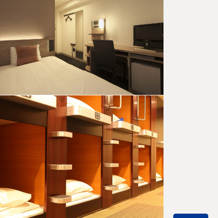
「誰もが安
心して快適
に旅行でき
るまち」を
目指し、豊
田市でユニ
バー…
豊田のサ
ウナ特集
豊田市内に
はサウナ施
設がたくさ
ん。キャン
プ気分も楽
しめるテン
トサ…