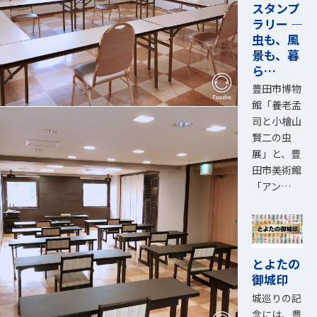
スタンプ
ラリー ―
虫も、風
景も、暮
ら…
豊田市博物
館「養老孟
司と小檜山
賢二の虫
展」と、豊
田市美術館
「アン…
とよたの
御城印
城巡りの記
念には、豊