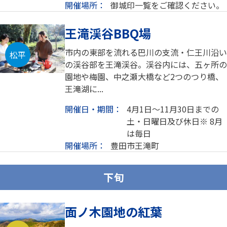
開催場所：
御城印一覧をご確認ください。
王滝渓谷BBQ場
市内の東部を流れる巴川の支流・仁王川沿い
松平
の渓谷部を王滝渓谷。渓谷内には、五ヶ所の
園地や梅園、中之瀬大橋など2つのつり橋、
王滝湖に...
開催日・期間：
4月1日～11月30日までの
土・日曜日及び休日※ 8月
は毎日
開催場所：
豊田市王滝町
下旬
面ノ木園地の紅葉