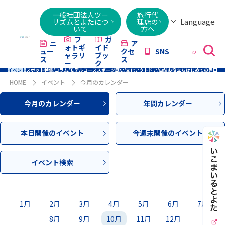
一般社団法人ツー
旅行代
Language
リズムとよたにつ
理店の
いて
方へ
日本語
English
繁體字
简体字
한국어
ไทย
ქართული
Italiano
Tiếng
フ
ガ
ニ
ア
ォトギ
イド
ュー
クセ
SNS
Việt
ャラリ
ブッ
ス
ス
ー
ク
イベント
スポット
特集/コラム/モデルコース
スポーツ
歴史/文化
アウトドア/自然
お役立ち
はじめての豊田
HOME
イベント
今月のカレンダー
今月のカレンダー
年間カレンダー
本日開催のイベント
今週末開催のイベント
イベント検索
1月
2月
3月
4月
5月
6月
7月
8月
9月
10月
11月
12月