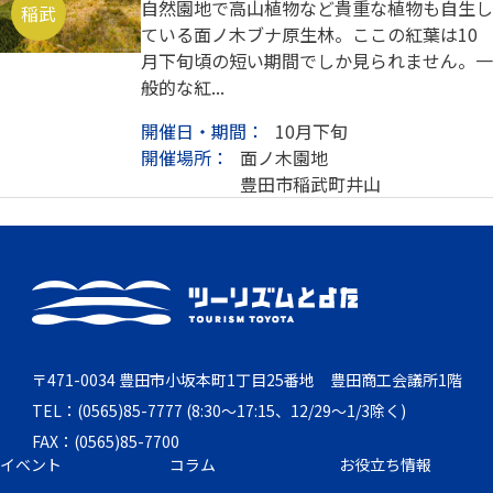
自然園地で高山植物など貴重な植物も自生し
稲武
ている面ノ木ブナ原生林。ここの紅葉は10
月下旬頃の短い期間でしか見られません。一
般的な紅...
開催日・期間：
10月下旬
開催場所：
面ノ木園地
豊田市稲武町井山
〒471-0034 豊田市小坂本町1丁目25番地 豊田商工会議所1階
TEL：(0565)85-7777 (8:30～17:15、12/29～1/3除く)
FAX：(0565)85-7700
イベント
コラム
お役立ち情報