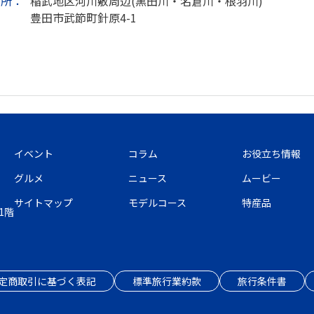
場所：
稲武地区河川敷周辺(黒田川・名倉川・根羽川)
豊田市武節町針原4-1
イベント
コラム
お役立ち情報
グルメ
ニュース
ムービー
サイトマップ
モデルコース
特産品
1階
定商取引に基づく表記
標準旅行業約款
旅行条件書