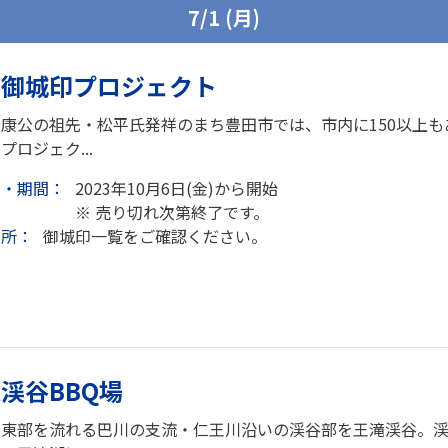
7/1 (月)
田御城印プロジェクト
康公の祖先・松平氏発祥のまち豊田市では、市内に150以上
プロジェク...
日・期間：
2023年10月6日(金)から開始
※ 売り切れ次第終了です。
場所：
御城印一覧をご確認ください。
渓谷BBQ場
の東部を流れる巴川の支流・仁王川沿いの渓谷部を王滝渓谷。渓