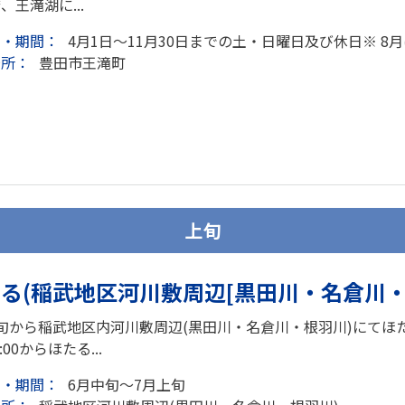
、王滝湖に...
日・期間：
4月1日～11月30日までの土・日曜日及び休日※ 8
場所：
豊田市王滝町
上旬
る(稲武地区河川敷周辺[黒田川・名倉川・
旬から稲武地区内河川敷周辺(黒田川・名倉川・根羽川)にてほ
8:00からほたる...
日・期間：
6月中旬～7月上旬