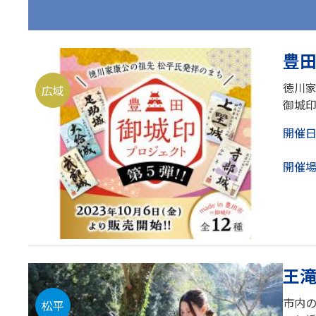
豊
徳川家
広域
御城印
開催
開催
王滝
市内
松平