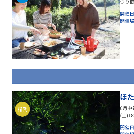
つり橋
開催
開催
ほた
6月中
稲武
(土)1
開催