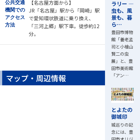
【名古屋方面から】
ラリー ―
公共交通
虫も、風
JR「名古屋」駅から「岡崎」駅
機関での
景も、暮
で愛知環状鉄道に乗り換え、
アクセス
ら…
方法
「三河上郷」駅下車。徒歩約12
豊田市博物
分。
館「養老孟
司と小檜山
賢二の虫
展」と、豊
田市美術館
「アン…
マップ・周辺情報
とよたの
御城印
城巡りの記
念には、豊
田市オリジ