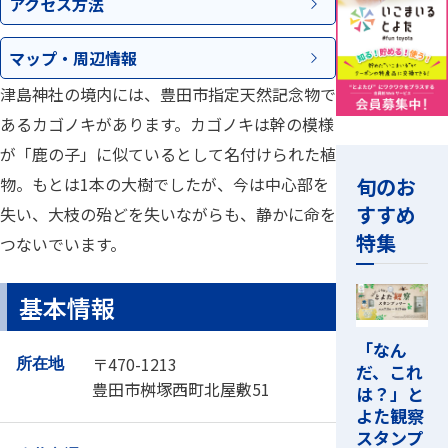
アクセス
方法
マップ・
周辺情報
津島神社の境内には、豊田市指定天然記念物で
あるカゴノキがあります。カゴノキは幹の模様
が「鹿の子」に似ているとして名付けられた植
旬のお
物。もとは1本の大樹でしたが、今は中心部を
すすめ
失い、大枝の殆どを失いながらも、静かに命を
特集
つないでいます。
基本情報
「なん
〒470-1213
所在地
だ、これ
豊田市桝塚西町北屋敷51
は？」と
よた観察
スタンプ