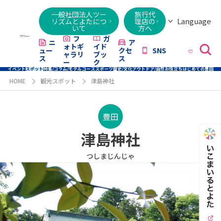
一般社団法人ツー
旅行代
Language
リズムとよたにつ
理店の
いて
方へ
日本語
English
繁體字
简体字
한국어
ไทย
ქართული
Italiano
Tiếng
フ
ガ
ニ
ア
ォトギ
イド
ュー
クセ
SNS
Việt
ャラリ
ブッ
ス
ス
ー
ク
イベント
スポット
特集/コラム/モデルコース
スポーツ
歴史/文化
アウトドア/自然
お役立ち
はじめての豊田
HOME
観光スポット
津島神社
豊田
津島神社
つしまじんじゃ