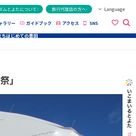
Language
ズムとよたについて
旅行代理店の方へ
日本語
English
繁體字
简体字
한국어
ไทย
ქართული
Italiano
Tiếng Việt
ャラリー
ガイドブック
アクセス
SNS
立ち
はじめての豊田
穫祭」