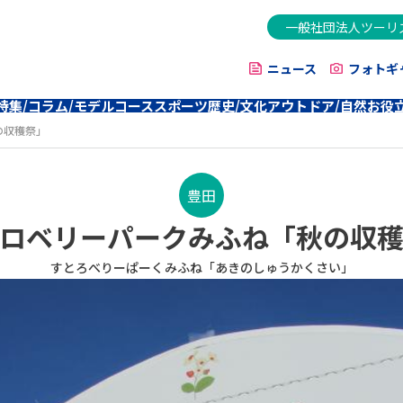
一般社団法人ツーリ
ニュース
フォトギ
特集/コラム/モデルコース
スポーツ
歴史/文化
アウトドア/自然
お役
の収穫祭」
豊田
ロベリーパークみふね「秋の収
すとろべりーぱーくみふね「あきのしゅうかくさい」