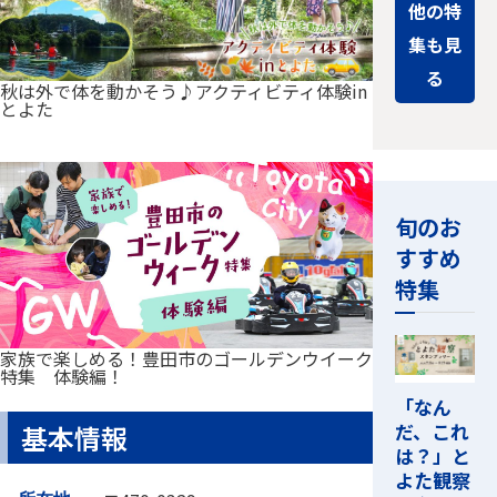
他の特
集も見
る
秋は外で体を動かそう♪アクティビティ体験in
とよた
旬のお
すすめ
特集
家族で楽しめる！豊田市のゴールデンウイーク
特集 体験編！
「なん
だ、これ
基本情報
は？」と
よた観察