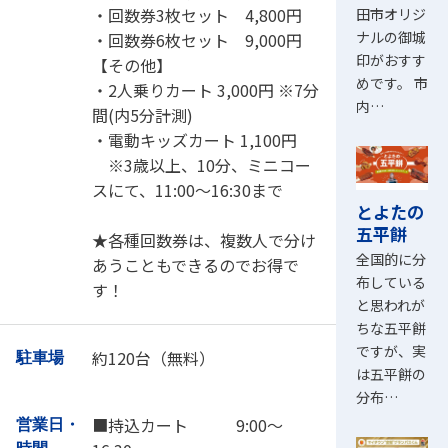
・回数券3枚セット 4,800円
田市オリジ
ナルの御城
・回数券6枚セット 9,000円
印がおすす
【その他】
めです。 市
・2人乗りカート 3,000円 ※7分
内…
間(内5分計測)
・電動キッズカート 1,100円
※3歳以上、10分、ミニコー
スにて、11:00～16:30まで
とよたの
五平餅
★各種回数券は、複数人で分け
全国的に分
あうこともできるのでお得で
布している
す！
と思われが
ちな五平餅
ですが、実
約120台（無料）
駐車場
は五平餅の
分布…
■持込カート 9:00～
営業日・