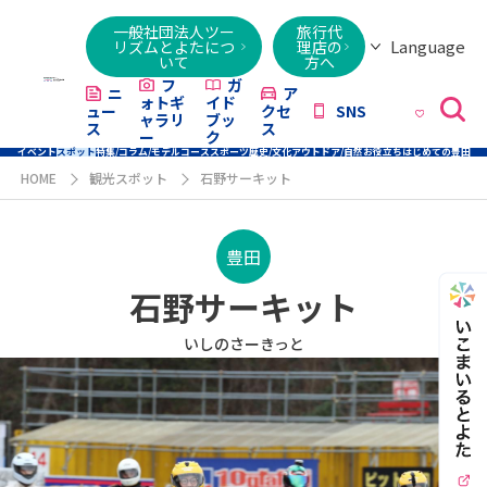
一般社団法人ツー
旅行代
Language
リズムとよたにつ
理店の
いて
方へ
日本語
English
繁體字
简体字
한국어
ไทย
ქართული
Italiano
Tiếng
フ
ガ
ニ
ア
ォトギ
イド
ュー
クセ
SNS
Việt
ャラリ
ブッ
ス
ス
ー
ク
イベント
スポット
特集/コラム/モデルコース
スポーツ
歴史/文化
アウトドア/自然
お役立ち
はじめての豊田
HOME
観光スポット
石野サーキット
豊田
石野サーキット
いしのさーきっと