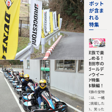
ポット
が含ま
れる
特集
家族で楽
しめる！
豊田市の
ゴールデ
ンウイー
ク特集
体験編！
家族の宝物
とは、一緒
に挑戦した
り、笑った