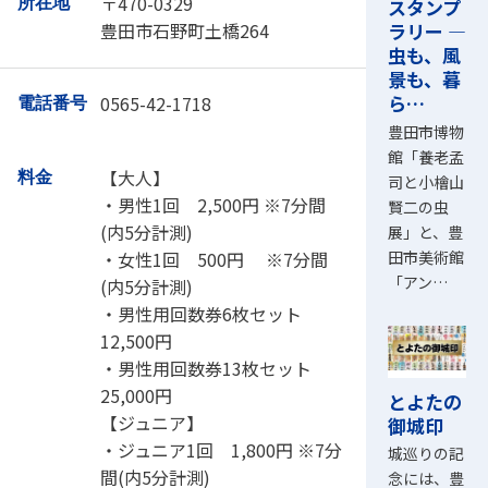
〒470-0329
所在地
スタンプ
豊田市石野町土橋264
ラリー ―
虫も、風
景も、暮
ら…
0565-42-1718
電話番号
豊田市博物
館「養老孟
【大人】
料金
司と小檜山
・男性1回 2,500円 ※7分間
賢二の虫
(内5分計測)
展」と、豊
田市美術館
・女性1回 500円 ※7分間
「アン…
(内5分計測)
・男性用回数券6枚セット
12,500円
・男性用回数券13枚セット
25,000円
とよたの
【ジュニア】
御城印
・ジュニア1回 1,800円 ※7分
城巡りの記
間(内5分計測)
念には、豊