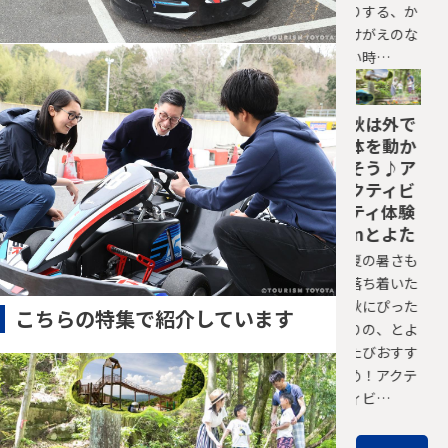
りする、か
けがえのな
い時…
秋は外で
体を動か
そう♪ア
クティビ
ティ体験
inとよた
夏の暑さも
落ち着いた
秋にぴった
こちらの特集で紹介しています
りの、とよ
たびおすす
め！アクテ
ィビ…