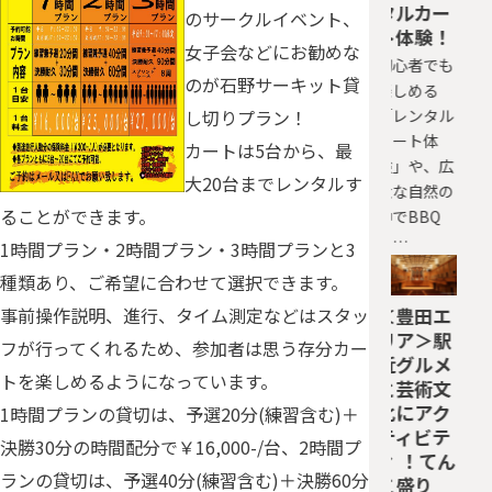
タルカー
のサークルイベント、
ト体験！
女子会などにお勧めな
初心者でも
のが石野サーキット貸
楽しめる
し切りプラン！
「レンタル
カート体
カートは5台から、最
験」や、広
大20台までレンタルす
大な自然の
ることができます。
中でBBQ
と…
1時間プラン・2時間プラン・3時間プランと3
種類あり、ご希望に合わせて選択できます。
事前操作説明、進行、タイム測定などはスタッ
＜豊田エ
リア＞駅
フが行ってくれるため、参加者は思う存分カー
近グルメ
トを楽しめるようになっています。
と芸術文
化にアク
1時間プランの貸切は、予選20分(練習含む)＋
ティビテ
決勝30分の時間配分で￥16,000-/台、2時間プ
ィ ！てん
ランの貸切は、予選40分(練習含む)＋決勝60分
こ盛り