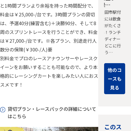
豊…
と1時間プランより余裕を持った時間配分で、
豊田市駅付
料金は￥25,000-/台です。3時間プランの貸切
近には飲食
は、予選40分(練習含む)＋決勝90分、そして8
店がたくさ
周のスプリントレースを行うことができ、料金
ん！ランチ
もディナー
は￥27,000-/台です。※各プラン、別途走行人
もどこに行
数分の保険(￥300-/人)要
こう…
別料金でプロのレースアナウンサーやレースク
イーンをお願いすることも可能なので、より本
他のコ
格的にレーシングカートを楽しみたい人におス
ースも
スメです！
見る
貸切プラン・レースパックの詳細について
はこちら
このス