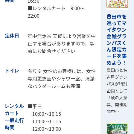
16:30
時間
■レンタルカート 9:00～
22:00
豊田市を
巡ってマ
イタウン
年中無休※ 天候により営業を中
金鯱グラ
定休日
ンパスく
止する場合がありますので、事
ん限定カ
前にお問合せください
ードを集
めよう！
豊田市と名
有り※ 女性のお客様には、女性
トイレ
古屋グラン
専用更衣室やシャワー室、清潔
パスが特別
なパウダールームも完備
企画として
「鯱の大祭
典」開催期
■平日
レンタル
間中…
10:00～10:15
カート
11:00～11:15
一般走行
時間
12:00～13:00