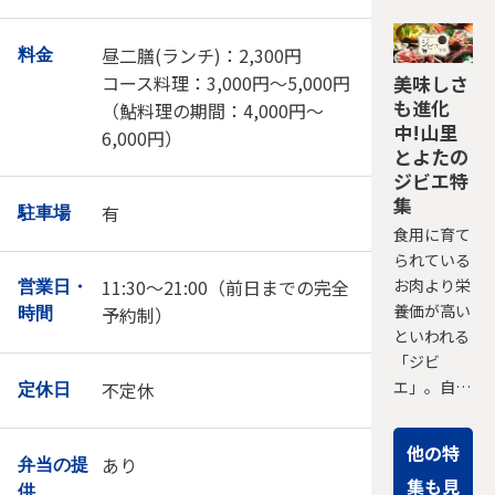
昼二膳(ランチ)：2,300円
料金
コース料理：3,000円～5,000円
美味しさ
も進化
（鮎料理の期間：4,000円～
中!山里
6,000円）
とよたの
ジビエ特
集
有
駐車場
食用に育て
られている
お肉より栄
11:30～21:00（前日までの完全
営業日・
養価が高い
予約制）
時間
といわれる
「ジビ
エ」。自…
不定休
定休日
他の特
あり
弁当の提
集も見
供