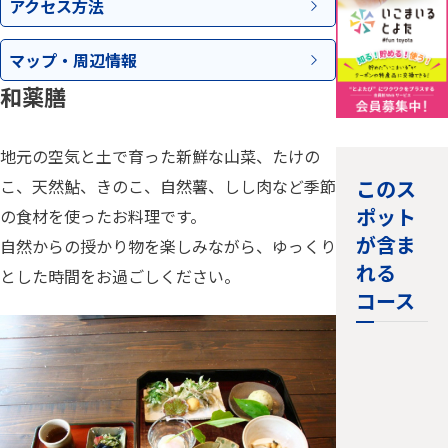
アクセス
方法
マップ・
周辺情報
和薬膳
地元の空気と土で育った新鮮な山菜、たけの
このス
こ、天然鮎、きのこ、自然薯、しし肉など季節
ポット
の食材を使ったお料理です。
が含ま
自然からの授かり物を楽しみながら、ゆっくり
れる
とした時間をお過ごしください。
コース
＜小原エ
リア＞見