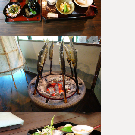
て・食べ
て・体験
して、丸
ごと小原
満喫プラ
ン
自然ゆたか
な小原を感
じるなら、
目で見て、
体験して、
そして味わ
って…
SNSで自
慢したく
なる！秋
の絶景満
喫コース