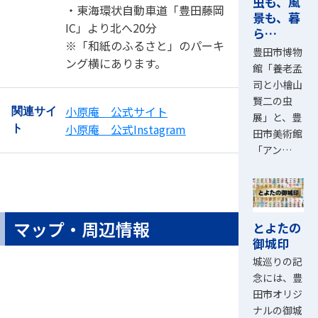
虫も、風
・東海環状自動車道「豊田藤岡
景も、暮
IC」より北へ20分
ら…
※「和紙のふるさと」のパーキ
豊田市博物
ング横にあります。
館「養老孟
司と小檜山
賢二の虫
小原庵 公式サイト
関連サイ
展」と、豊
小原庵 公式Instagram
ト
田市美術館
「アン…
マップ・周辺情報
とよたの
御城印
城巡りの記
念には、豊
田市オリジ
ナルの御城