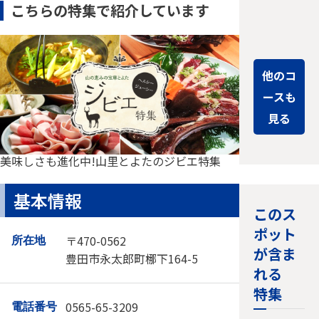
こちらの特集で紹介しています
り。近くに
は、小…
他のコ
ースも
見る
美味しさも進化中!山里とよたのジビエ特集
基本情報
このス
ポット
〒470-0562
所在地
が含ま
豊田市永太郎町梛下164-5
れる
特集
0565-65-3209
電話番号