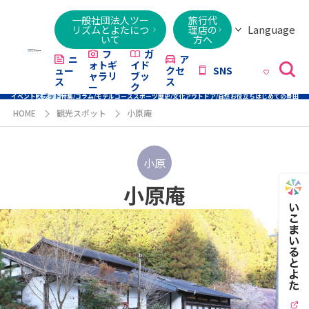
一般社団法人ツー
旅行代
Language
リズムとよたにつ
理店の
いて
方へ
日本語
English
繁體字
简体字
한국어
ไทย
ქართული
Italiano
Tiếng
フ
ガ
ニ
ア
ォトギ
イド
ュー
クセ
SNS
Việt
ャラリ
ブッ
ス
ス
ー
ク
イベント
スポット
特集/コラム/モデルコース
スポーツ
歴史/文化
アウトドア/自然
お役立ち
はじめての豊田
HOME
観光スポット
小原庵
小原
小原庵