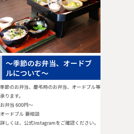
西三河一帯
を一望でき
る「祝峰
寺」が旅の
スタート。
春と秋に花
を咲か…
～季節のお弁当、オードブ
芸術の秋
ルについて～
♪紅葉と
陶芸体験
でゆっく
季節のお弁当、慶弔時のお弁当、オードブル等
りオトナ
承ります。
たび
お弁当 600円〜
秋に咲く桜
オードブル 要相談
と紅葉のコ
ラボが楽し
詳しくは、公式Instagramをご確認ください。
める小原四
季桜まつ