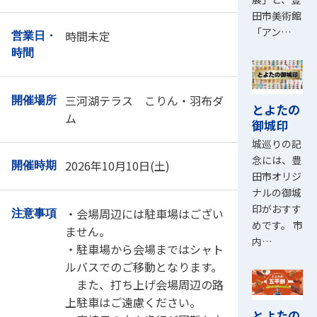
田市美術館
「アン…
時間未定
営業日・
時間
三河湖テラス こりん・羽布ダ
開催場所
とよたの
ム
御城印
城巡りの記
念には、豊
2026年10月10日(土)
開催時期
田市オリジ
ナルの御城
印がおすす
・会場周辺には駐車場はござい
注意事項
めです。 市
ません。
内…
・駐車場から会場まではシャト
ルバスでのご移動となります。
また、打ち上げ会場周辺の路
上駐車はご遠慮ください。
とよたの