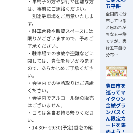
・車椅子の方や歩行が困難な方
五平餅
は、事前にご連絡ください。
全国的に分
別途駐車場をご用意いたしま
布している
す。
と思われが
・駐車台数や観覧スペースには
ちな五平餅
限りがございますので、予めご
ですが、実
了承ください。
は五平餅の
・駐車場での事故や盗難などに
分布…
関しては、責任を負いかねます
ので、あらかじめご了承くださ
い。
・会場内での場所取りはご遠慮
豊田市を
ください。
巡ってマ
・会場内でアルコール類の販売
イタウン
はございません。
金鯱グラ
ンパスく
・ゴミは各自お持ち帰りくださ
ん限定カ
い。
ードを集
・14:30～19:30(予定)香恋の館
めよう！