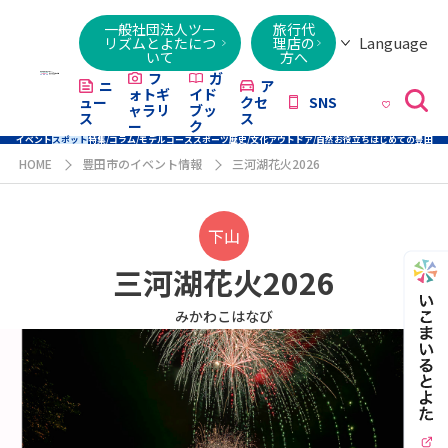
一般社団法人ツー
旅行代
Language
リズムとよたにつ
理店の
いて
方へ
日本語
English
繁體字
简体字
한국어
ไทย
ქართული
Italiano
Tiếng
フ
ガ
ニ
ア
ォトギ
イド
ュー
クセ
SNS
Việt
ャラリ
ブッ
ス
ス
ー
ク
イベント
スポット
特集/コラム/モデルコース
スポーツ
歴史/文化
アウトドア/自然
お役立ち
はじめての豊田
HOME
豊田市のイベント情報
三河湖花火2026
下山
三河湖花火2026
みかわこはなび