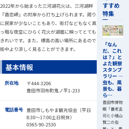
すすめ
2022年から始まった三河湖花火は、三河湖畔
特集
『香恋岬』の対岸から打ち上げられます。周り
に民家が少ないこともあり、街灯などもなく真
っ暗な夜空にひらく花火が湖面に映ってとても
きれいです。また、標高の高い場所にあるので
「なん
街中より涼しく見ることができます。
だ、これ
は？」と
よた観察
基本情報
スタンプ
ラリー ―
虫も、風
〒444-3206
所在地
景も、暮
豊田市羽布町鬼ノ平1-233
ら…
豊田市博物
館「養老孟
豊田市しもやま観光協会（平日
電話番号
司と小檜山
8:30～17:00土日祝休）
賢二の虫
0565-90-2530
展」と、豊