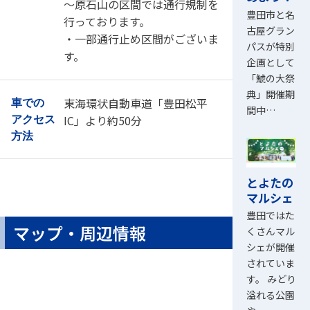
～原石山の区間では通行規制を
豊田市と名
行っております。
古屋グラン
・一部通行止め区間がございま
パスが特別
す。
企画として
「鯱の大祭
典」開催期
東海環状自動車道「豊田松平
車での
間中…
IC」より約50分
アクセス
方法
とよたの
マルシェ
豊田ではた
マップ・周辺情報
くさんマル
シェが開催
されていま
す。 みどり
溢れる公園