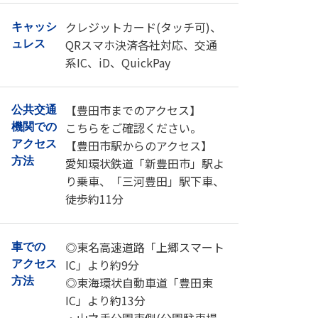
クレジットカード(タッチ可)、
キャッシ
QRスマホ決済各社対応、交通
ュレス
系IC、iD、QuickPay
【豊田市までのアクセス】
公共交通
こちら
をご確認ください。
機関での
【豊田市駅からのアクセス】
アクセス
方法
愛知環状鉄道「新豊田市」駅よ
り乗車、「三河豊田」駅下車、
徒歩約11分
◎東名高速道路「上郷スマート
車での
IC」より約9分
アクセス
◎東海環状自動車道「豊田東
方法
IC」より約13分
・山之手公園東側(公園駐車場