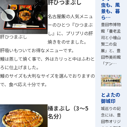
肝ひつまぶし
虫も、風
景も、暮
名古屋飯の人気メニュ
ら…
ーのひとつ『ひつまぶ
豊田市博物
館「養老孟
し』に、プリプリの肝
肝ひつまぶし
司と小檜山
焼きをのせました。
賢二の虫
肝吸いもついてお得なメニューです。
展」と、豊
田市美術館
鰻は蒸して焼く事で、外はカリっと中はふわと
「アン…
ろに仕上げました。
鰻のサイズも大判なサイズを選んでおりますの
で、食べ応え十分です。
とよたの
御城印
桶まぶし（3～5
城巡りの記
念には、豊
名分）
田市オリジ