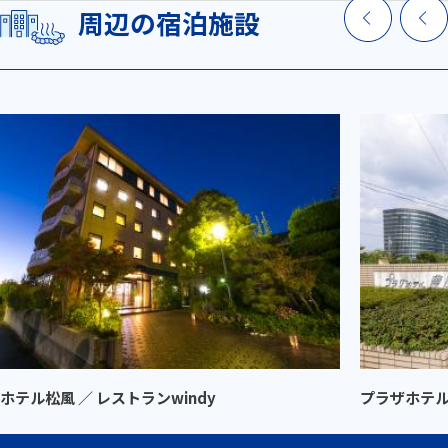
周辺の宿泊施設
ホテル松風 ／ レストランwindy
プラザホテ