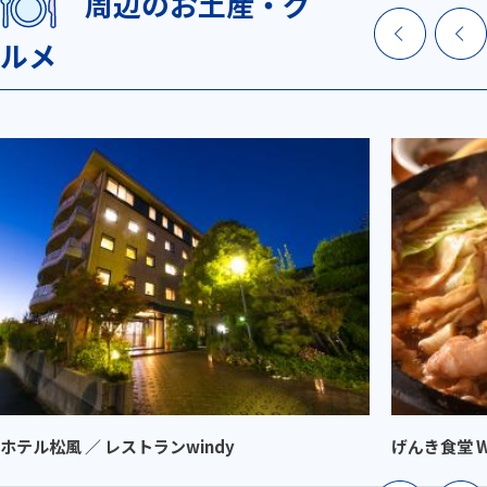
周辺のお土産・グ
ルメ
ホテル松風 ／ レストランwindy
げんき食堂 W