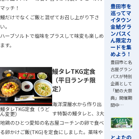
豊田市を
マッチ！
巡ってマ
鰻だけでなくご飯と混ぜてお召し上がり下さ
イタウン
い。
金鯱グラ
ンパスく
ハーブソルトで塩味をプラスして味変も楽しめ
ん限定カ
ます。
ードを集
めよう！
豊田市と名
古屋グラン
鰻タレTKG定食
パスが特別
（平日ランチ限
企画として
定）
「鯱の大祭
典」開催期
海洋深層水から作り出
間中…
鰻タレTKG定食（うど
す特製の鰻タレと、3大
ん変更）
地鶏のひとつ愛知の名古屋コーチンの卵で食べ
る卵かけご飯(TKG)を定食にしました。薬味や
とよたの