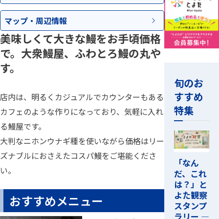
マップ・
周辺情報
美味しくて大きな鰻をお手頃価格
で。大衆鰻屋、ふわとろ鰻の丸や
す。
旬のお
すすめ
店内は、明るくカジュアルでカウンターもある
特集
カフェのような作りになっており、気軽に入れ
る鰻屋です。
大判なニホンウナギ種を使いながら価格はリー
ズナブルにおさえたコスパ鰻をご堪能くださ
「なん
い。
だ、これ
は？」と
よた観察
おすすめメニュー
スタンプ
ラリー ―