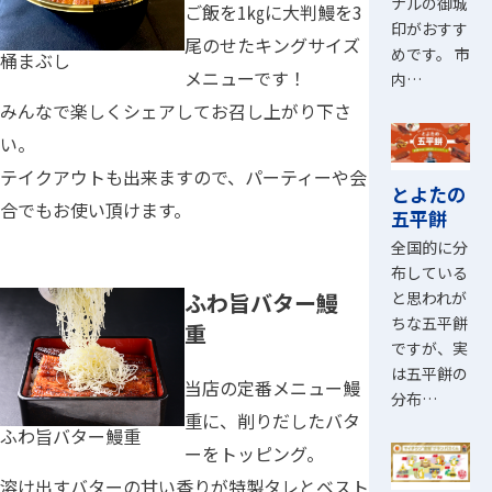
ナルの御城
ご飯を1㎏に大判鰻を3
印がおすす
尾のせたキングサイズ
めです。 市
桶まぶし
メニューです！
内…
みんなで楽しくシェアしてお召し上がり下さ
い。
テイクアウトも出来ますので、パーティーや会
とよたの
合でもお使い頂けます。
五平餅
全国的に分
布している
と思われが
ふわ旨バター鰻
ちな五平餅
重
ですが、実
は五平餅の
当店の定番メニュー鰻
分布…
重に、削りだしたバタ
ふわ旨バター鰻重
ーをトッピング。
溶け出すバターの甘い香りが特製タレとベスト