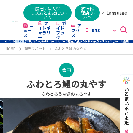
一般社団法人ツー
旅行代
Language
リズムとよたにつ
理店の
いて
方へ
日本語
English
繁體字
简体字
한국어
ไทย
ქართული
Italiano
Tiếng
フ
ガ
ニ
ア
ォトギ
イド
ュー
クセ
SNS
Việt
ャラリ
ブッ
ス
ス
ー
ク
イベント
スポット
特集/コラム/モデルコース
スポーツ
歴史/文化
アウトドア/自然
お役立ち
はじめての豊田
HOME
観光スポット
ふわとろ鰻の丸やす
豊田
ふわとろ鰻の丸やす
ふわとろうなぎのまるやす