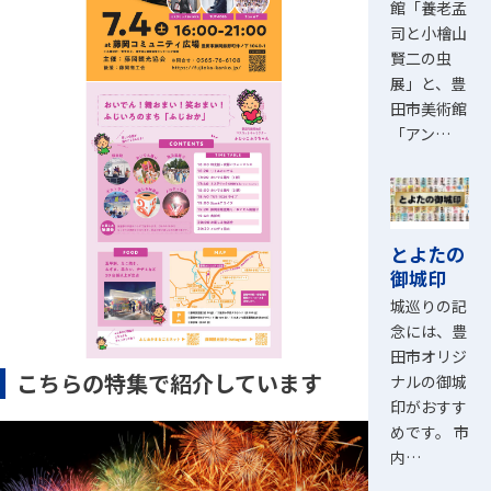
館「養老孟
司と小檜山
賢二の虫
展」と、豊
田市美術館
「アン…
とよたの
御城印
城巡りの記
念には、豊
田市オリジ
こちらの特集で紹介しています
ナルの御城
印がおすす
めです。 市
内…