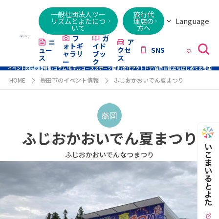
一般社団法人ツー
旅行代
Language
リズムとよたにつ
理店の
いて
方へ
日本語
English
繁體字
简体字
한국어
ไทย
ქართული
Italiano
Tiếng
フ
ガ
ニ
ア
ォトギ
イド
ュー
クセ
SNS
Việt
ャラリ
ブッ
ス
ス
ー
ク
イベント
スポット
特集/コラム/モデルコース
スポーツ
歴史/文化
アウトドア/自然
お役立ち
はじめての豊田
HOME
豊田市のイベント情報
ふじおかおいでん夏まつり
藤岡
ふじおかおいでん夏まつり
ふじおかおいでんなつまつり