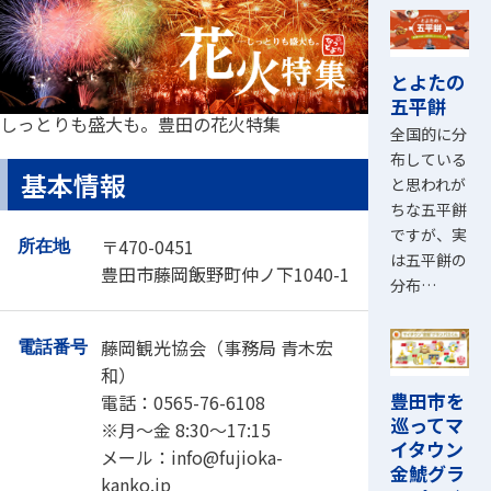
とよたの
五平餅
しっとりも盛大も。豊田の花火特集
全国的に分
布している
基本情報
と思われが
ちな五平餅
ですが、実
〒470-0451
所在地
は五平餅の
豊田市藤岡飯野町仲ノ下1040-1
分布…
藤岡観光協会（事務局 青木宏
電話番号
和）
豊田市を
電話：0565-76-6108
巡ってマ
※月～金 8:30～17:15
イタウン
メール：info@fujioka-
金鯱グラ
kanko.jp