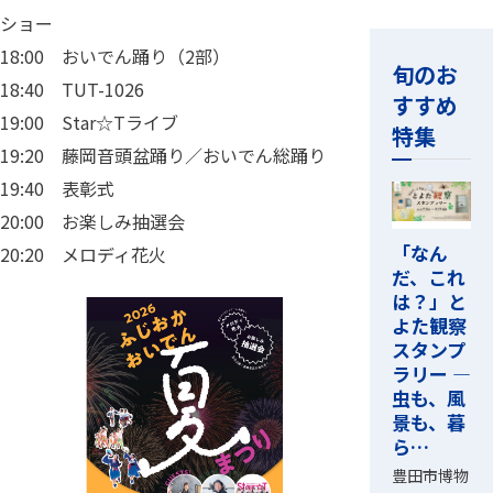
ショー
18:00 おいでん踊り（2部）
旬のお
18:40 TUT-1026
すすめ
19:00 Star☆Tライブ
特集
19:20 藤岡音頭盆踊り／おいでん総踊り
19:40 表彰式
20:00 お楽しみ抽選会
「なん
20:20 メロディ花火
だ、これ
は？」と
よた観察
スタンプ
ラリー ―
虫も、風
景も、暮
ら…
豊田市博物