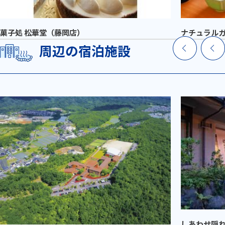
菓子処 松華堂（藤岡店）
ナチュラルガ
周辺の宿泊施設
しあわせ隠れ