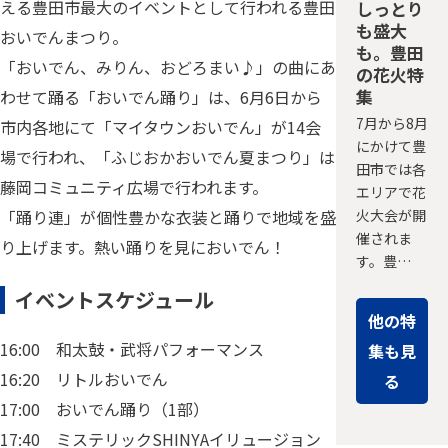
える豊田市最大のイベントとして行われる豊田
しっとり
も盛大
おいでんまつり。
も。豊田
「おいでん、みりん、おどろまい♪」の曲にあ
の花火特
集
わせて踊る「おいでん踊り」は、6月6日から
7月から8月
市内各地にて「マイタウンおいでん」が14会
にかけて豊
場で行われ、「ふじおかおいでん夏まつり」は
田市では各
藤岡コミュニティ広場で行われます。
エリアで花
「踊り連」が個性豊かな衣装と踊りで地域を盛
火大会が開
催されま
り上げます。熱い踊りを見においでん！
す。豊…
イベントスケジュール
他の特
16:00 和太鼓・武将パフォーマンス
集も見
16:20 リトルおいでん
る
17:00 おいでん踊り（1部）
17:40 ミステリックSHINYAイリュージョン