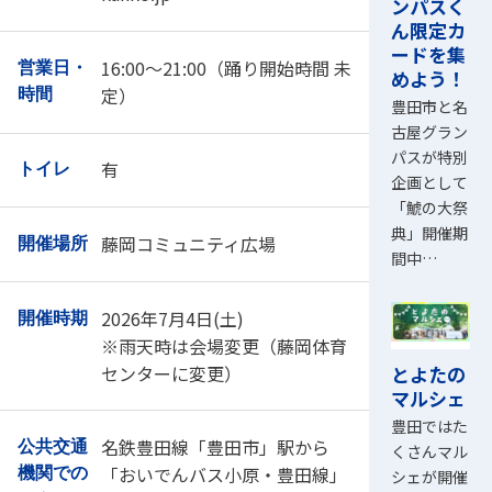
ンパスく
ん限定カ
ードを集
16:00～21:00（踊り開始時間 未
営業日・
めよう！
定）
時間
豊田市と名
古屋グラン
パスが特別
有
トイレ
企画として
「鯱の大祭
典」開催期
藤岡コミュニティ広場
開催場所
間中…
2026年7月4日(土)
開催時期
※雨天時は会場変更（藤岡体育
センターに変更）
とよたの
マルシェ
豊田ではた
名鉄豊田線「豊田市」駅から
公共交通
くさんマル
「おいでんバス小原・豊田線」
機関での
シェが開催