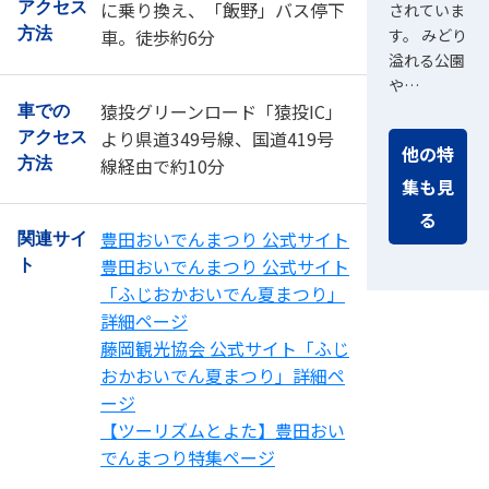
に乗り換え、「飯野」バス停下
アクセス
されていま
す。 みどり
方法
車。徒歩約6分
溢れる公園
や…
猿投グリーンロード「猿投IC」
車での
より県道349号線、国道419号
アクセス
他の特
線経由で約10分
方法
集も見
る
豊田おいでんまつり 公式サイト
関連サイ
豊田おいでんまつり 公式サイト
ト
「ふじおかおいでん夏まつり」
詳細ページ
藤岡観光協会 公式サイト「ふじ
おかおいでん夏まつり」詳細ペ
ージ
【ツーリズムとよた】豊田おい
でんまつり特集ページ