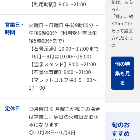
花は、もち
【利用時間】9:00～21:00
ろん
「藤」。約
370mにわ
火曜日～日曜日 午前9時00分～
営業日・
たって設置
午後9時00分（利用受付等は午
時間
されたふじ
後5時00分まで）
の…
【石畳足湯】10:00～17:00まで
（6月～9月は10:00～19:00）
他の特
【温泉スタンド】9:00～21:00
【石畳体育館】9:00～21:00
集も見
【マレットゴルフ場】9：00～
る
17：00
◎月曜日※ 月曜日が祝日の場合
定休日
は営業し、翌日の火曜日がお休
旬のお
みになります
◎12月28日～1月4日
すすめ