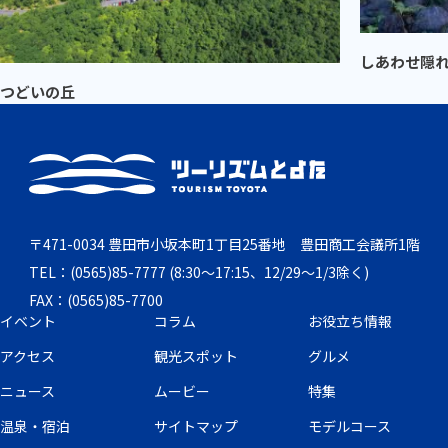
しあわせ隠れ
つどいの丘
〒471-0034 豊田市小坂本町1丁目25番地 豊田商工会議所1階
TEL：(0565)85-7777 (8:30～17:15、12/29～1/3除く)
FAX：(0565)85-7700
イベント
コラム
お役立ち情報
アクセス
観光スポット
グルメ
ニュース
ムービー
特集
温泉・宿泊
サイトマップ
モデルコース