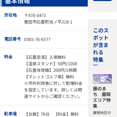
基本情報
〒470-0471
所在地
豊田市石畳町池ノ平318-1
このス
ポット
0565-76-6577
電話番号
が含ま
れる
【石畳足湯】入場無料
料金
特集
【温泉スタンド】50円/100ℓ
【石畳体育館】200円/1時間
【マレットゴルフ場】無料
※市外利用者に対して割増料金
藤のま
を設定しています。詳しくは関
ち 藤岡
連サイトからご確認ください。
エリア特
集
藤岡地区の
【台数】76台 【料金】無料
駐車場