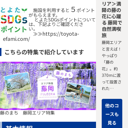
リア＞満
５
開の藤の
施設を利用すると
ポイント
がもらえます。
花に心躍
とよたSDGsポイントについて
る 藤岡で
は、下記よりご確認くださ
自然満喫
い。
https://toyota-
≫≫
旅
efami.com/
藤岡エリア
と言えば！
こちらの特集で紹介しています
やっぱり
「藤の
花」。約
370mに渡
って設置さ
れた…
他のコ
藤のまち 藤岡エリア特集
ースも
見る