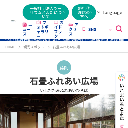
一般社団法人ツー
旅行代
Language
リズムとよたにつ
理店の
いて
方へ
日本語
English
繁體字
简体字
한국어
ไทย
ქართული
Italiano
Tiếng
フ
ガ
ニ
ア
ォトギ
イド
ュー
クセ
SNS
Việt
ャラリ
ブッ
ス
ス
ー
ク
イベント
スポット
特集/コラム/モデルコース
スポーツ
歴史/文化
アウトドア/自然
お役立ち
はじめての豊田
HOME
観光スポット
石畳ふれあい広場
藤岡
石畳ふれあい広場
いしだたみふれあいひろば