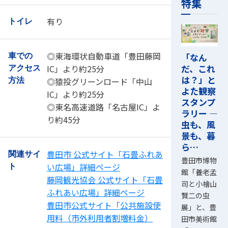
特集
有り
トイレ
◎東海環状自動車道「豊田藤岡
「なん
車での
だ、これ
IC」より約25分
アクセス
は？」と
◎猿投グリーンロード「中山
方法
よた観察
IC」より約25分
スタンプ
◎東名高速道路「名古屋IC」よ
ラリー ―
り約45分
虫も、風
景も、暮
ら…
豊田市 公式サイト「石畳ふれあ
関連サイ
豊田市博物
い広場」詳細ページ
ト
館「養老孟
藤岡観光協会 公式サイト「石畳
司と小檜山
ふれあい広場」詳細ページ
賢二の虫
豊田市公式サイト「公共施設使
展」と、豊
用料（市外利用者割増料金）
田市美術館