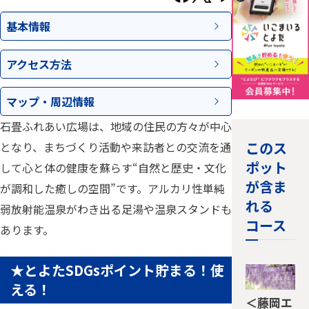
基本情報
アクセス
方法
マップ・
周辺情報
石畳ふれあい広場は、地域の住民の方々が中心
このス
となり、まちづくり活動や来訪者との交流を通
ポット
して心と体の健康を蘇らす“自然と歴史・文化
が含ま
が調和した癒しの空間”です。アルカリ性単純
れる
弱放射能温泉がわき出る足湯や温泉スタンドも
コース
あります。
★とよたSDGsポイント貯まる！使
える！
＜藤岡エ