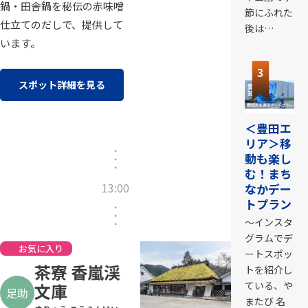
鍋・田舎鍋を秘伝の赤味噌
節にふれた
仕立てのだしで、提供して
後は…
います。
3
スポット詳細を見る
＜豊田エ
リア＞移
動も楽し
む！まち
13:00
なかデー
トプラン
～インスタ
グラムでデ
お気に入り
ートスポッ
茶寮 香嵐渓
トを紹介し
ている、や
文庫
足助
またび 名