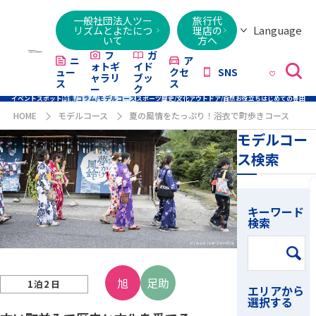
一般社団法人ツー
旅行代
Language
リズムとよたにつ
理店の
いて
方へ
日本語
English
繁體字
简体字
한국어
ไทย
ქართული
Italiano
Tiếng
フ
ガ
ニ
ア
ォトギ
イド
ュー
クセ
SNS
Việt
ャラリ
ブッ
ス
ス
ー
ク
イベント
スポット
特集/コラム/モデルコース
スポーツ
歴史/文化
アウトドア/自然
お役立ち
はじめての豊田
HOME
モデルコース
夏の風情をたっぷり！浴衣で町歩きコース
モデルコー
ス検索
キーワード
検索
旭
足助
1泊2日
エリアから
選択する