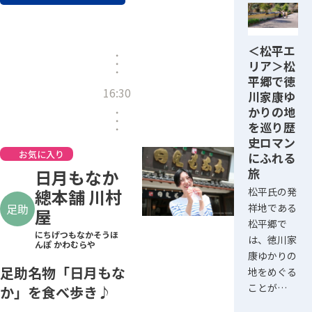
＜松平エ
リア＞松
平郷で徳
16:30
川家康ゆ
かりの地
を巡り歴
史ロマン
お気に入り
にふれる
旅
日月もなか
松平氏の発
總本舗 川村
祥地である
足助
屋
松平郷で
にちげつもなかそうほ
は、徳川家
んぽ かわむらや
康ゆかりの
足助名物「日月もな
地をめぐる
ことが…
か」を食べ歩き♪