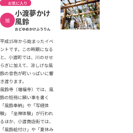
お気に入り
小渡夢かけ
風鈴
旭
おどゆめかけふうりん
平成15年から始まったイベ
ントです。この時期になる
と、小渡町では、川のせせ
らぎに加えて、涼しげな風
鈴の音色が町いっぱいに響
き渡ります。
風鈴寺（増福寺）では、風
鈴の短冊に願い事を書く
「風鈴奉納」や「写経体
験」「坐禅体験」が行われ
るほか、小渡商店街では、
「風鈴絵付け」や「夏休み