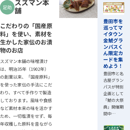
スズマン本
足助
舗
豊田市を
こだわりの「国産原
巡ってマ
料」を使い、素材を
イタウン
金鯱グラ
生かした家伝のお漬
ンパスく
物のお店
ん限定カ
ードを集
スズマン本舗の味噌漬け
めよう！
は、明治35年（1902年）
豊田市と名
の創業以来、「国産原料」
古屋グラン
を使った家伝の手法にこだ
パスが特別
わり、すべて手作りで製造
企画として
「鯱の大祭
しております。風味や食感
典」開催期
など素材本来の味を活かす
間中…
ため、一切塩漬をせず、毎
年収穫した原料を昔ながら