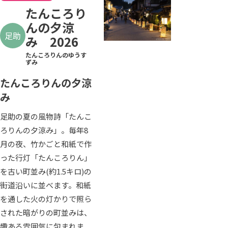
たんころり
んの夕涼
足助
み 2026
たんころりんのゆうす
ずみ
たんころりんの夕涼
み
足助の夏の風物詩「たんこ
ろりんの夕涼み」。毎年8
月の夜、竹かごと和紙で作
った行灯「たんころりん」
を古い町並み(約1.5キロ)の
街道沿いに並べます。和紙
を通した火の灯かりで照ら
された暗がりの町並みは、
趣ある雰囲気に包まれま