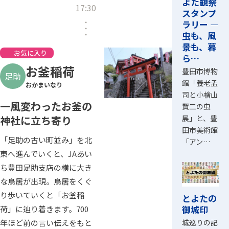
よた観察
17:30
スタンプ
ラリー ―
虫も、風
景も、暮
お気に入り
ら…
お釜稲荷
豊田市博物
足助
館「養老孟
おかまいなり
司と小檜山
一風変わったお釜の
賢二の虫
神社に立ち寄り
展」と、豊
田市美術館
「足助の古い町並み」を北
「アン…
東へ進んでいくと、JAあい
ち豊田足助支店の横に大き
な鳥居が出現。鳥居をくぐ
り歩いていくと「お釜稲
とよたの
御城印
荷」に辿り着きます。700
城巡りの記
年ほど前の言い伝えをもと