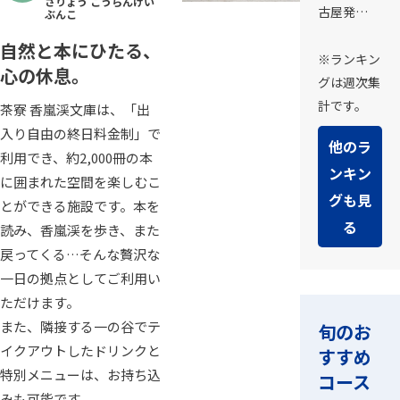
さりょう こうらんけい
古屋発…
ぶんこ
自然と本にひたる、
※ランキン
心の休息。
グは週次集
計です。
茶寮 香嵐渓文庫は、「出
入り自由の終日料金制」で
他のラ
利用でき、約2,000冊の本
ンキン
に囲まれた空間を楽しむこ
グも見
とができる施設です。本を
る
読み、香嵐渓を歩き、また
戻ってくる…そんな贅沢な
一日の拠点としてご利用い
ただけます。
また、隣接する一の谷でテ
旬のお
イクアウトしたドリンクと
すすめ
特別メニューは、お持ち込
コース
みも可能です。