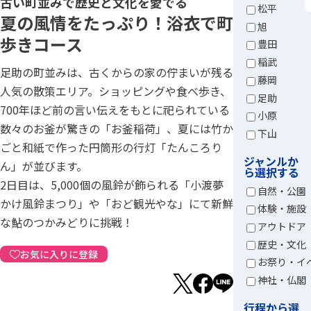
古い町並みで歴史と文化を愛でる
松平
夏の風情をたっぷり！浴衣で町
旭
歩きコース
豊田
稲武
足助の町並みは、古くからの家の佇まいが残る
藤岡
人気の散策エリア。ショッピングや食べ歩き、
足助
700年ほど前の言い伝えをもとに祀られている
小原
数々のお釜が驚きの「お釜稲荷」、夏には竹か
下山
ごと和紙で作った円筒形の行灯「たんころり
ジャンルか
ん」が並びます。
ら選択する
2日目は、5,000個の風鈴が飾られる「小渡夢
自然・公園
かけ風鈴まつり」や「おど観光やな」にて新鮮
体験・施設
な鮎のつかみどりに挑戦！
アウトドア
歴史・文化
お気に入りに登録
お祭り・イ
神社・仏閣
行程から選