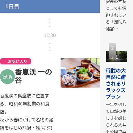
安産の神様
1日目
としても信
仰されてい
る「足助八
幡宮…
11:30
2
お気に入り
香嵐渓 一の
稲武の大
足助
自然に癒
谷
されるリ
ラックス
香嵐渓の奥座敷に位置す
プラン
る、昭和40年創業の和食
一年を通し
て自然の美
店。
しさを感じ
秋から春にかけて名物の猪
られる大井
鍋をはじめ熊鍋・雉(キジ)
平公園で季