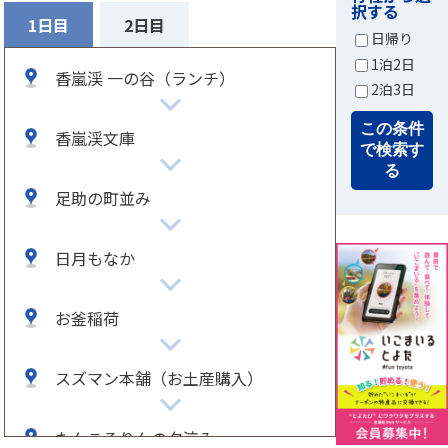
択する
1日目
2日目
日帰り
1泊2日
香嵐渓 一の谷（ランチ）
2泊3日
この条件
香嵐渓文庫
で検索す
る
足助の町並み
日月もなか
お釜稲荷
スズマン本舗（お土産購入）
たんころりんの夕涼み