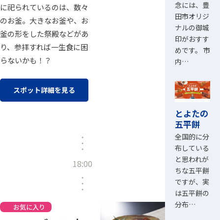
念には、豊
に祀られているのは、数々
田市オリジ
のお釜。大きなお釜や、お
ナルの御城
釜の形をした祭殿などがあ
印がおすす
り、参拝すれば一生食に困
めです。 市
らないかも！？
内…
スポット詳細を見る
とよたの
五平餅
全国的に分
布している
と思われが
18:00
ちな五平餅
ですが、実
は五平餅の
分布…
お気に入り