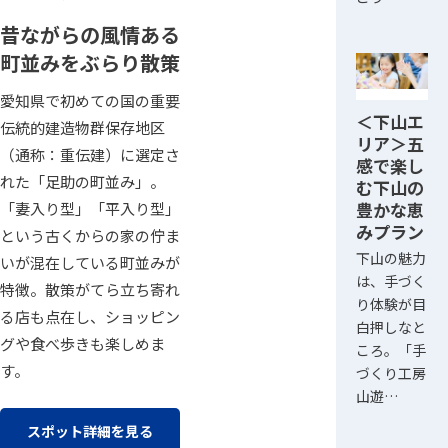
昔ながらの風情ある
町並みをぶらり散策
愛知県で初めての国の重要
＜下山エ
伝統的建造物群保存地区
リア＞五
（通称：重伝建）に選定さ
感で楽し
れた「足助の町並み」。
む下山の
豊かな恵
「妻入り型」「平入り型」
みプラン
という古くからの家の佇ま
下山の魅力
いが混在している町並みが
は、手づく
特徴。散策がてら立ち寄れ
り体験が目
る店も点在し、ショッピン
白押しなと
グや食べ歩きも楽しめま
ころ。「手
す。
づくり工房
山遊…
スポット詳細を見る