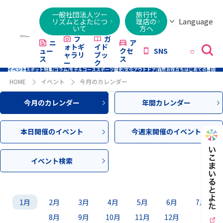
一般社団法人ツー
旅行代
Language
リズムとよたにつ
理店の
いて
方へ
日本語
English
繁體字
简体字
한국어
ไทย
ქართული
Italiano
Tiếng
フ
ガ
ニ
ア
ォトギ
イド
ュー
クセ
SNS
Việt
ャラリ
ブッ
ス
ス
ー
ク
イベント
スポット
特集/コラム/モデルコース
スポーツ
歴史/文化
アウトドア/自然
お役立ち
はじめての豊田
HOME
イベント
今月のカレンダー
今月のカレンダー
年間カレンダー
本日開催のイベント
今週末開催のイベント
イベント検索
1月
2月
3月
4月
5月
6月
7月
8月
9月
10月
11月
12月