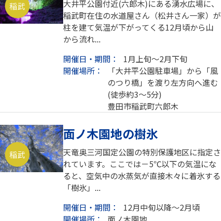
大井平公園付近(六郎木)にある湧水広場に、
稲武
稲武町在住の水道屋さん（松井さん一家）が
柱を建て気温が下がってくる12月頃から山
から流れ...
開催日・期間：
1月上旬～2月下旬
開催場所：
「大井平公園駐車場」から「風
のつり橋」を渡り左方向へ進む
(徒歩約3～5分)
豊田市稲武町六郎木
面ノ木園地の樹氷
天竜奥三河国定公園の特別保護地区に指定さ
稲武
れています。ここでは－5℃以下の気温にな
ると、空気中の水蒸気が直接木々に着氷する
「樹氷」...
開催日・期間：
12月中旬以降～2月頃
開催場所：
面ノ木園地