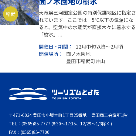
面ノ木園地の樹氷
天竜奥三河国定公園の特別保護地区に指定さ
稲武
れています。ここでは－5℃以下の気温にな
ると、空気中の水蒸気が直接木々に着氷する
「樹氷」...
開催日・期間：
12月中旬以降～2月頃
開催場所：
面ノ木園地
豊田市稲武町井山
〒471-0034 豊田市小坂本町1丁目25番地 豊田商工会議所1階
TEL：(0565)85-7777 (8:30～17:15、12/29～1/3除く)
FAX：(0565)85-7700