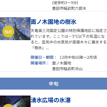
(徒歩約3～5分)
豊田市稲武町六郎木
面ノ木園地の樹氷
天竜奥三河国定公園の特別保護地区に指定さ
稲武
れています。ここでは－5℃以下の気温にな
ると、空気中の水蒸気が直接木々に着氷する
「樹氷」...
開催日・期間：
12月中旬以降～2月頃
開催場所：
面ノ木園地
豊田市稲武町井山
中旬
湧水広場の氷瀑