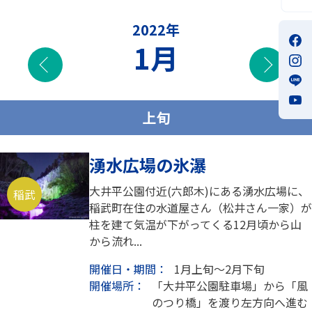
2022年
1月
前の月
次の
上旬
湧水広場の氷瀑
大井平公園付近(六郎木)にある湧水広場に、
稲武
稲武町在住の水道屋さん（松井さん一家）が
柱を建て気温が下がってくる12月頃から山
から流れ...
開催日・期間：
1月上旬～2月下旬
開催場所：
「大井平公園駐車場」から「風
のつり橋」を渡り左方向へ進む