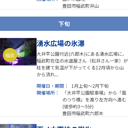
豊田市稲武町井山
下旬
湧水広場の氷瀑
大井平公園付近(六郎木)にある湧水広場に、
稲武
稲武町在住の水道屋さん（松井さん一家）が
柱を建て気温が下がってくる12月頃から山
から流れ...
開催日・期間：
1月上旬～2月下旬
開催場所：
「大井平公園駐車場」から「風
のつり橋」を渡り左方向へ進む
(徒歩約3～5分)
豊田市稲武町六郎木