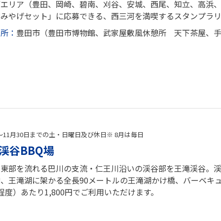
河エリア（豊田、岡崎、碧南、刈谷、安城、西尾、知立、高浜
おみやげセット」に応募できる、西三河を満喫するスタンプラ
場所：
豊田市（豊田市博物館、武家屋敷風休憩所 天下茶屋、
～11月30日までの土・日曜日及び休日※ 8月は毎日
渓谷BBQ場
の東部を流れる巴川の支流・仁王川沿いの渓谷部を王滝渓谷。渓
橋、王滝湖に架かる全長90メートルの王滝湖かけ橋、バーベキ
程度）あたり1,800円でご利用いただけます。