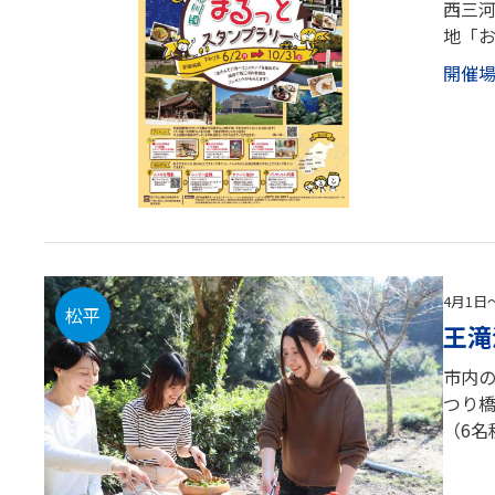
西三
地「
開催
4月1日
松平
王滝
市内
つり
（6名