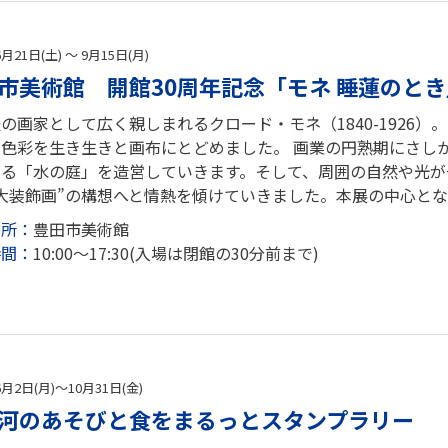
6月21日(土) ～ 9月15日(月)
市美術館 開館30周年記念「モネ 睡蓮のとき
の画家として広く親しまれるクロード・モネ（1840-1926
と色彩を生き生きと画布にとどめました。 画業の円熟期にさし
ある「水の庭」を造営していきます。そして、周囲の自然や光が
大装飾画”の構想へと情熱を傾けていきました。本展の中心とな
場所：
豊田市美術館
時間：
10:00～17:30(入場は閉館の30分前まで)
6月2日(月)～10月31日(金)
河のあそびと食をまるっとスタンプラリー