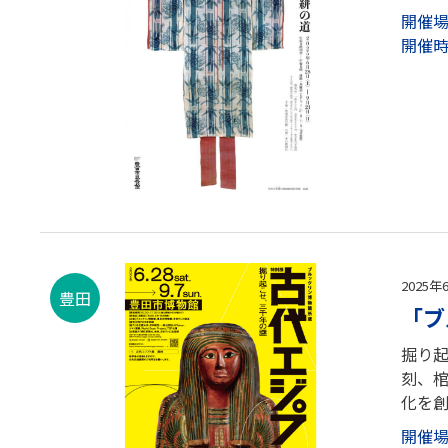
開催
開催
2025年
豊田
「ブ
掘り起
刻、棺
化を創
開催