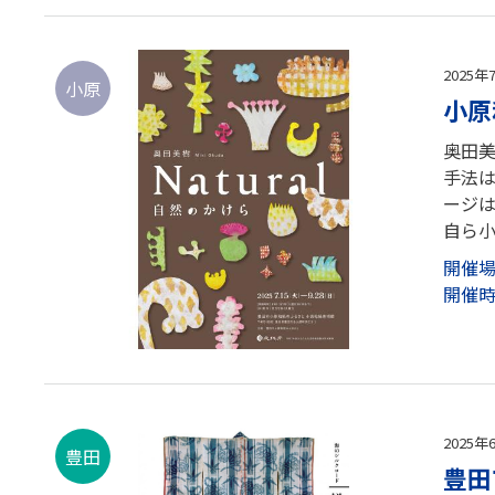
2025年
小原
小原
奥田
手法
ージ
自ら小
開催
開催
2025年
豊田
豊田