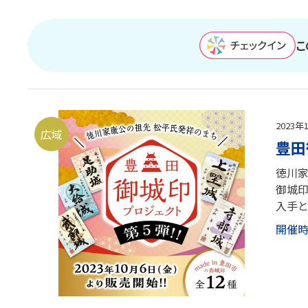
こ
2023
広域
豊田
徳川家
御城印
入手
開催