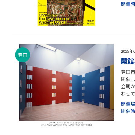
開催
2025年
豊田
開館
豊田市
開催し
会期
わせて
開催
開催