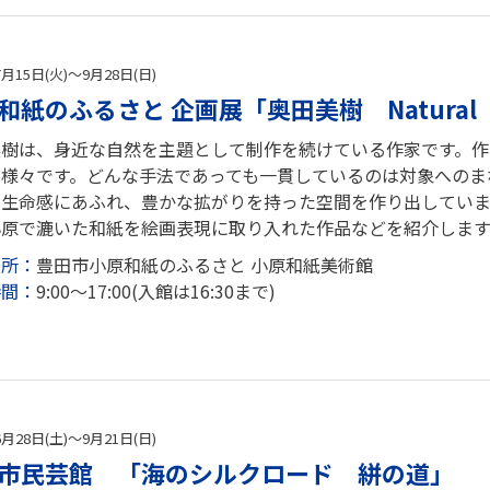
7月15日(火)～9月28日(日)
和紙のふるさと 企画展「奥田美樹 Natura
美樹は、身近な自然を主題として制作を続けている作家です。
は様々です。どんな手法であっても一貫しているのは対象へのま
は生命感にあふれ、豊かな拡がりを持った空間を作り出していま
原で漉いた和紙を絵画表現に取り入れた作品などを紹介します。
場所：
豊田市小原和紙のふるさと 小原和紙美術館
時間：
9:00～17:00(入館は16:30まで)
6月28日(土)～9月21日(日)
市民芸館 「海のシルクロード 絣の道」