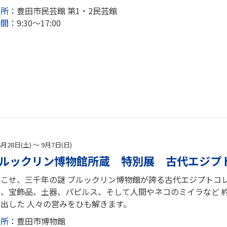
場所：
豊田市民芸館 第1・2民芸館
時間：
9:30～17:00
6月28日(土) ～ 9月7日(日)
ルックリン博物館所蔵 特別展 古代エジプ
こせ、三千年の謎 ブルックリン博物館が誇る古代エジプトコレ
、宝飾品、土器、パピルス、そして人間やネコのミイラなど 約
出した 人々の営みをひも解きます。
場所：
豊田市博物館