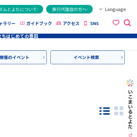
Language
ズムとよたについて
旅行代理店の方へ
日本語
English
繁體字
简体字
한국어
ไทย
ქართული
Italiano
Tiếng Việt
ャラリー
ガイドブック
アクセス
SNS
立ち
はじめての豊田
開催のイベント
イベント検索
一覧モード
PHO