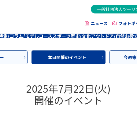
一般社団法人ツーリ
ニュース
フォトギ
特集/コラム/モデルコース
スポーツ
歴史/文化
アウトドア/自然
お役
ー
本日開催のイベント
今週末
2025年7月22日(火)
開催のイベント