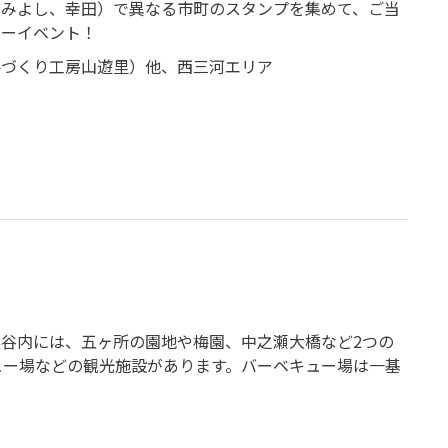
、みよし、幸田）で異なる市町のスタンプを集めて、ご当
リーイベント！
手づくり工房山遊里）他、西三河エリア
谷内には、五ヶ所の園地や梅園、中之瀬大橋など2つの
ュー場などの観光施設があります。バーベキュー場は一基