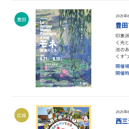
2025年
豊田
豊田
印象派
く光
池の
くす“
開催
開催
2025年
広域
西三