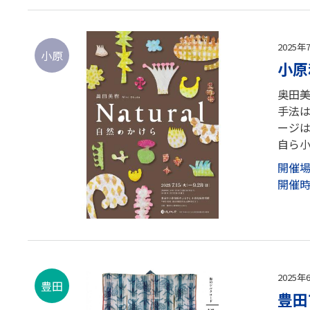
2025年
小原
小原
奥田
手法
ージ
自ら小
開催
開催
2025年
豊田
豊田