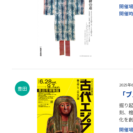
開催
開催
2025年
豊田
「ブ
掘り起
刻、棺
化を創
開催