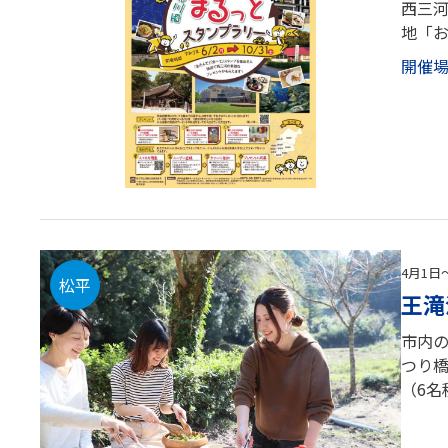
西三
地「
開催
4月1日
松平
王滝
市内
つり
（6名