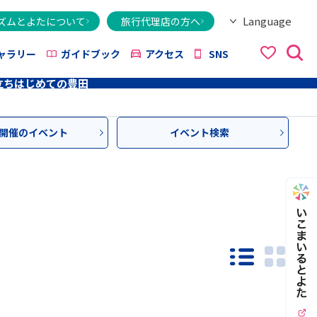
Language
ズムとよたについて
旅行代理店の方へ
日本語
English
繁體字
简体字
한국어
ไทย
ქართული
Italiano
Tiếng Việt
ャラリー
ガイドブック
アクセス
SNS
立ち
はじめての豊田
開催のイベント
イベント検索
一覧モード
PHO