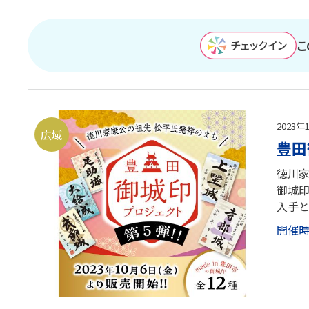
こ
2023
広域
豊田
徳川家
御城印
入手
開催