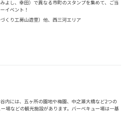
、みよし、幸田）で異なる市町のスタンプを集めて、ご当
リーイベント！
手づくり工房山遊里）他、西三河エリア
谷内には、五ヶ所の園地や梅園、中之瀬大橋など2つの
ュー場などの観光施設があります。バーベキュー場は一基