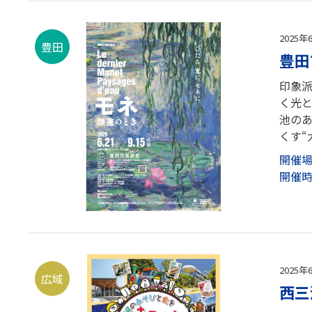
2025年
豊田
豊田
印象派
く光
池の
くす“
開催
開催
2025年
広域
西三