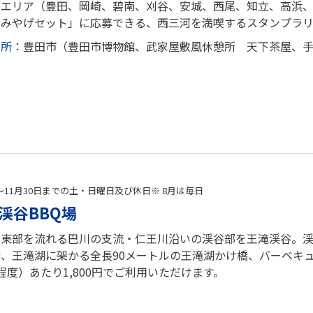
河エリア（豊田、岡崎、碧南、刈谷、安城、西尾、知立、高浜
おみやげセット」に応募できる、西三河を満喫するスタンプラ
場所：
豊田市（豊田市博物館、武家屋敷風休憩所 天下茶屋、
～11月30日までの土・日曜日及び休日※ 8月は毎日
渓谷BBQ場
の東部を流れる巴川の支流・仁王川沿いの渓谷部を王滝渓谷。渓
橋、王滝湖に架かる全長90メートルの王滝湖かけ橋、バーベキ
程度）あたり1,800円でご利用いただけます。