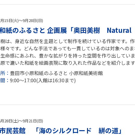
7月15日(火)～9月28日(日)
和紙のふるさと 企画展「奥田美樹 Natura
美樹は、身近な自然を主題として制作を続けている作家です。
は様々です。どんな手法であっても一貫しているのは対象へのま
は生命感にあふれ、豊かな拡がりを持った空間を作り出していま
原で漉いた和紙を絵画表現に取り入れた作品などを紹介します。
場所：
豊田市小原和紙のふるさと 小原和紙美術館
時間：
9:00～17:00(入館は16:30まで)
6月28日(土)～9月21日(日)
市民芸館 「海のシルクロード 絣の道」