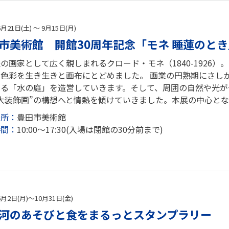
6月21日(土) ～ 9月15日(月)
市美術館 開館30周年記念「モネ 睡蓮のとき
の画家として広く親しまれるクロード・モネ（1840-1926
と色彩を生き生きと画布にとどめました。 画業の円熟期にさし
ある「水の庭」を造営していきます。そして、周囲の自然や光が
大装飾画”の構想へと情熱を傾けていきました。本展の中心とな
場所：
豊田市美術館
時間：
10:00～17:30(入場は閉館の30分前まで)
6月2日(月)～10月31日(金)
河のあそびと食をまるっとスタンプラリー