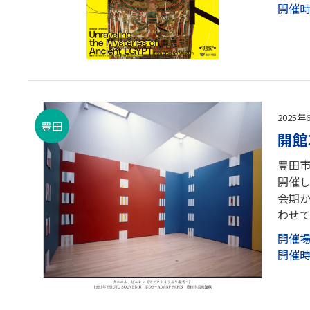
開催
2025年
豊田
開館
豊田市
開催し
会期
わせて
開催
開催