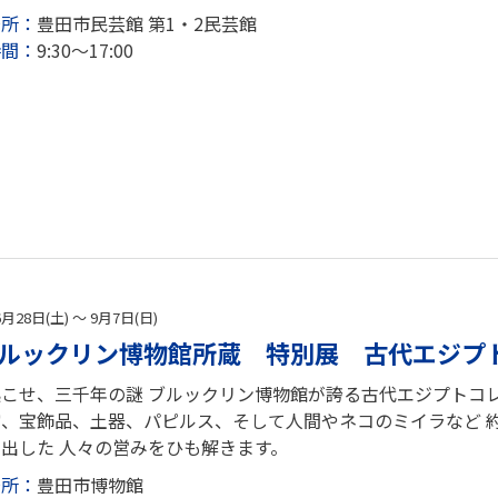
場所：
豊田市民芸館 第1・2民芸館
時間：
9:30～17:00
6月28日(土) ～ 9月7日(日)
ルックリン博物館所蔵 特別展 古代エジプ
こせ、三千年の謎 ブルックリン博物館が誇る古代エジプトコレ
、宝飾品、土器、パピルス、そして人間やネコのミイラなど 約
出した 人々の営みをひも解きます。
場所：
豊田市博物館