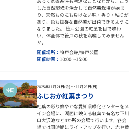
あって気象条件も冷涼なことなどから、こう
した自然環境を活かして自然薯栽培が始ま
り、天然ものにも負けない味・香り・粘りが
あり、色も抜群な自然薯が出荷できるように
なりました。 笹戸公園の紅葉を目で味わ
い、体全体で笹戸の秋を満喫してみません
か。
開催場所：
笹戸会館/笹戸公園
開催時間：
10:00～15:00
2025年11月21日(金) ～ 11月23日(日)
藤岡
ふじおか紅葉まつり
紅葉の彩り鮮やかな愛知県緑化センターをメ
イン会場に、湖面に映える紅葉で有名な下川
口大沢池など4か所の会場で行います。各会
場では同時期にライトアップを行い、赤や黄