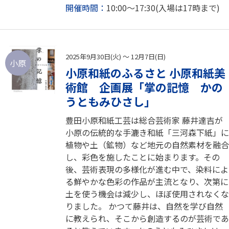
開催時間：
10:00～17:30(入場は17時まで)
2025年9月30日(火) ～ 12月7日(日)
小原
小原和紙のふるさと 小原和紙美
術館 企画展「掌の記憶 かの
うともみひさし」
豊田小原和紙工芸は総合芸術家 藤井達吉が
小原の伝統的な手漉き和紙「三河森下紙」に
植物や土（鉱物）など地元の自然素材を融合
し、彩色を施したことに始まります。その
後、芸術表現の多様化が進む中で、染料によ
る鮮やかな色彩の作品が主流となり、次第に
土を使う機会は減少し、ほぼ使用されなくな
りました。 かつて藤井は、自然を学び自然
に教えられ、そこから創造するのが芸術であ