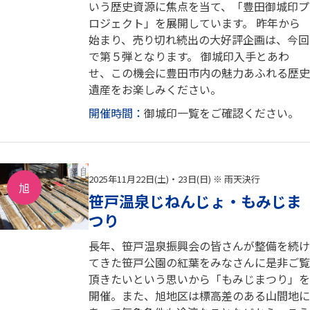
いう歴史資源に焦点を当て、「豊田御城印プ
ロジェクト」を展開しています。 昨年から
始まり、売り切れ続出の大好評企画は、今回
で第５弾となります。 御城印入手とあわ
せ、この機会に豊田市内の魅力あふれる歴史
遺産をお楽しみください。
開催時間：
御城印一覧をご確認ください。
2025年11月22日(土)・23日(日) ※ 雨天決行
旭
笹戸温泉じねんじょ・もみじま
つり
長年、笹戸温泉振興会の皆さんが整備を続け
てきた笹戸公園の紅葉をみなさんに是非ご覧
頂きたいという思いから「もみじまつり」を
開催。また、旭地区は標高差のある山間地に