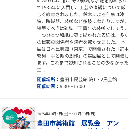
4-2003)は、柳にその非凡な才能を認められ
て1935年に入門し、工芸や直観について厳
しく教育されました。鈴木による仕事は漆
絵、陶磁器、装幀など多岐にわたりますが、
特筆すべきは雑誌『工藝』の装幀でしょう。
一つひとつ和紙に漆で描かれた表紙は、多く
の民藝の関係者や読者を驚かせました。 本
展は日本民藝館（東京）で開催された「鈴木
繁男 手と眼の創作」の巡回展として開催し
ます。これまで認知されることの少なかった
工...
開催場所：
豊田市民芸館 第1・2民芸館
開催時間：
9:30～17:00
2025年10月4日(土) ～ 11月30日(日)
豊田
豊田市美術館 展覧会 アン