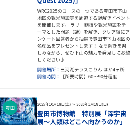
WRC2025のコースの一つである豊田市下山
地区の観光施設等を周遊する謎解きイベント
を開催します。 ラリー競技や観光施設をテ
ーマとした問題（謎）を解き、クリア後にア
ンケート回答者から抽選で豊田市下山地区の
名産品をプレゼントします！ なぞ解きを楽
しみながら、ぜひ下山の魅力を発見しにお越
しください♪
開催場所：
三河湖テラスこりん ほか4ヶ所
開催時間：
【所要時間】60～90分程度
2025年10月18日(土) ～ 2026年1月18日(日)
豊田
豊田市博物館 特別展「深宇宙
展～人類はどこへ向かうのか」