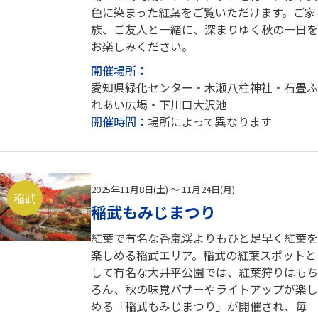
色に染まった紅葉をご覧いただけます。ご家
族、ご友人と一緒に、深まりゆく秋の一日を
お楽しみください。
開催場所：
愛知県緑化センター・木瀬八柱神社・石畳ふ
れあい広場・下川口大沢池
開催時間：
場所によって異なります
2025年11月8日(土) ～ 11月24日(月)
稲武
稲武もみじまつり
紅葉で有名な香嵐渓よりもひと足早く紅葉を
楽しめる稲武エリア。稲武の紅葉スポットと
して有名な大井平公園では、紅葉狩りはもち
ろん、秋の味覚バザーやライトアップが楽し
める「稲武もみじまつり」が開催され、毎