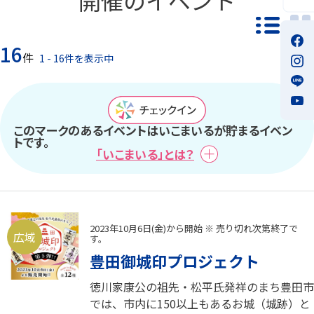
一覧モ
16
件
1 - 16件を表示中
このマークのあるイベントはいこまいるが貯まるイベン
トです。
「いこまいる」とは？
2023年10月6日(金)から開始 ※ 売り切れ次第終了で
広域
す。
豊田御城印プロジェクト
徳川家康公の祖先・松平氏発祥のまち豊田市
では、市内に150以上もあるお城（城跡）と