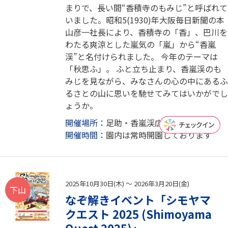
まりで、長い間“香積寺のもみじ”と呼ばれて
いました。昭和5(1930)年大阪毎日新聞の本
山彦一社長により、香積寺の「香」、巴川を
わたる爽涼とした嵐気の「嵐」から“香嵐
渓”と名付けられました。 今年のテーマは
「秋思ふ」。 ふと立ち止まり、香嵐渓のも
みじを見ながら、みなさんの心の中にあるふ
るさとの山に思いを馳せてみてはいかがでし
ょうか。
開催場所：
足助・香嵐渓広場
開催時間：
園内は常時開園しております
2025年10月30日(木) ～ 2026年3月20日(金)
下山
なぞ解きイベント「シモヤマ
クエスト 2025 (Shimoyama
Quest 2025)」