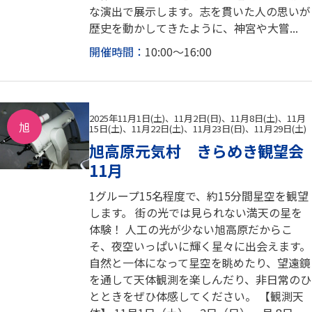
な演出で展示します。志を貫いた人の思いが
歴史を動かしてきたように、神宮や大嘗...
開催時間：
10:00～16:00
2025年11月1日(土)、11月2日(日)、11月8日(土)、11月
旭
15日(土)、11月22日(土)、11月23日(日)、11月29日(土)
旭高原元気村 きらめき観望会
11月
1グループ15名程度で、約15分間星空を観望
します。 街の光では見られない満天の星を
体験！ 人工の光が少ない旭高原だからこ
そ、夜空いっぱいに輝く星々に出会えます。
自然と一体になって星空を眺めたり、望遠鏡
を通して天体観測を楽しんだり、非日常のひ
とときをぜひ体感してください。 【観測天