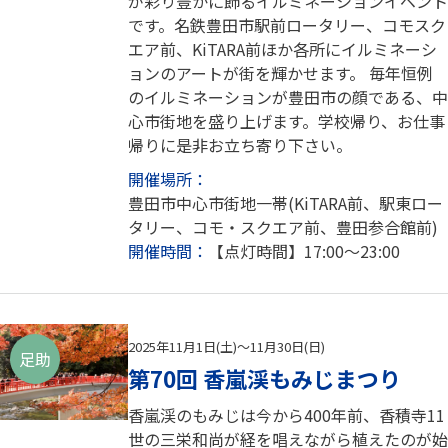
が彩り豊かに飾るイルミネーションイベント
です。名鉄豊田市駅前ロータリー、コモスク
エア前、KiTARA前ほか各所にイルミネーシ
ョンのアートが街を輝かせます。 毎年恒例
のイルミネーションが豊田市の顔である、中
心市街地を盛り上げます。学校帰り、お仕事
帰りに是非お立ち寄り下さい。
開催場所：
豊田市中心市街地一帯(KiTARA前、駅東ロー
タリー、コモ・スクエア前、豊田参合館前)
開催時間：
【点灯時間】17:00～23:00
2025年11月1日(土)～11月30日(日)
足助
第70回 香嵐渓もみじまつり
香嵐渓のもみじは今から400年前、香積寺11
世の三栄和尚が経を唱えながら植えたのが始