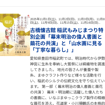
2025年11月1日(土)、11月2日(日)、11月3日(月)、11月8
稲武
日(土)、11月9日(日)、11月15日(土)、11月16日(日)...
古橋懐古館 稲武もみじまつり特
別企画「幕末明治の偉人書画と
繭花の共演」と「山水画に見る
「丁寧な暮らし」」
愛知県豊田市稲武町では、明治時代から伊勢
神宮に生糸を奉納し大嘗祭には絹織物を調進
してきました。 地元の皆さんが養蚕や製
糸、まゆクラフト作りなど様々な活動を行
い、稲武のシルクの伝統文化を守り伝えてい
ます。 第一部〈 幕末明治の偉人書画と繭花
の共演 〉 幕末・明治期に活躍した偉人たち
の書画に、いなぶまゆっこクラブ製作の精緻
な繭花を添え、花道家・小川珊鶴氏の本格的