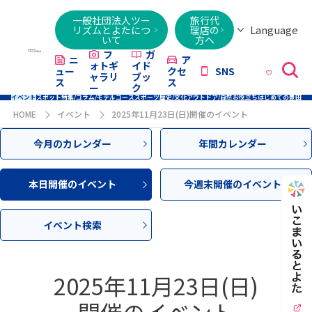
一般社団法人ツー
旅行代
Language
リズムとよたにつ
理店の
いて
方へ
日本語
English
繁體字
简体字
한국어
ไทย
ქართული
Italiano
Tiếng
フ
ガ
ニ
ア
ォトギ
イド
ュー
クセ
SNS
Việt
ャラリ
ブッ
ス
ス
ー
ク
イベント
スポット
特集/コラム/モデルコース
スポーツ
歴史/文化
アウトドア/自然
お役立ち
はじめての豊田
HOME
イベント
2025年11月23日(日)開催のイベント
今月のカレンダー
年間カレンダー
本日開催のイベント
今週末開催のイベント
イベント検索
2025年11月23日(日)
開催のイベント