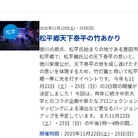
2025年11月22日(土)・23日(日)
松平
松平郷天下泰平の竹あかり
徳川の原点、松平氏始まりの地である豊田市
松平郷で、松平親氏公の天下泰平の思いと、
徳川家康公が、天下泰平の世を成し遂げたそ
の思いを体現するため、竹灯籠と用いて松平
郷一帯に光を灯すイベントです。 今年も11
月22日（土）・23日（日）の2日間の開催が
決定しました！ 今回は、昨年に続き中京大
学とのコラボ企画や新たなプロジェクション
マッピングによる演出など更なるバージョン
アップを予定しています。 また11月22日
（土）・23日（日）の午後1時～4時の間...
開催時間：
2025年11月22日(土)・23日(日)