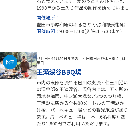
ると教えています。かのうともみひさしは、
1998年から土入り作品の制作を始めていま...
開催場所：
豊田市小原和紙のふるさと 小原和紙美術館
開催時間：
9:00～17:00(入館は16:30まで)
4月1日～11月30日までの土・日曜日及び休日※ 8月は
松平
毎日
王滝渓谷BBQ場
市内の東部を流れる巴川の支流・仁王川沿い
の渓谷部を王滝渓谷。渓谷内には、五ヶ所の
園地や梅園、中之瀬大橋など2つのつり橋、
王滝湖に架かる全長90メートルの王滝湖か
け橋、バーベキュー場などの観光施設があり
ます。バーベキュー場は一基（6名程度）あ
たり1,800円でご利用いただけます。