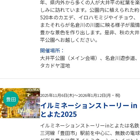
年、県内外から多くの人が大井平の紅葉を楽
しみに訪れています。公園内に植えられた約
520本のカエデ、イロハモミジやイチョウ、
またそれらが名倉川の川面に映る様子が風情
豊かな景色を作り出します。是非、秋の大井
平公園へお越しください。
開催場所：
大井平公園（メイン会場）、名倉川遊歩道、
タカドヤ湿地
2025年11月6日(木)～2026年1月12日(月・祝)
豊田
イルミネーションストーリー in
とよた2025
イルミネーションストーリーinとよたは名鉄
三河線「豊田市」駅前を中心に、無数の電球