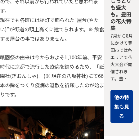
しっとり
ので、それ以前から行われていたと思われま
も盛大
す。
も。豊田
現在でも各町には提灯で飾られた“屋台(やた
の花火特
集
い)”が街道の頭上高くに建てられます。※ 飲食
7月から8月
する屋台の事ではありません。
にかけて豊
田市では各
祇園祭の由来は今からおよそ1,100年前、平安
エリアで花
火大会が開
時代に京都で流行した疫病を鎮めるため、「祇
催されま
園社(ぎおんしゃ)」(※ 現在の八坂神社)にて66
す。豊…
本の鉾をつくり疫病の退散を祈願したのが始ま
りです。
他の特
集も見
る