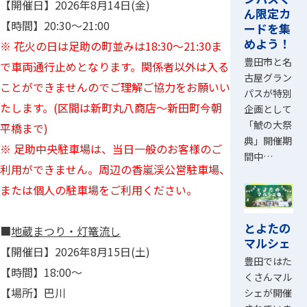
【開催日】2026年8月14日(金)
ん限定カ
【時間】20:30～21:00
ードを集
めよう！
※ 花火の日は足助の町並みは18:30～21:30ま
豊田市と名
で車両通行止めとなります。関係者以外は入る
古屋グラン
ことができませんのでご理解ご協力をお願いい
パスが特別
たします。(区間は新町丸八商店～新田町今朝
企画として
「鯱の大祭
平橋まで)
典」開催期
※ 足助中央駐車場は、当日一般のお客様のご
間中…
利用ができません。周辺の香嵐渓公営駐車場、
または個人の駐車場をご利用ください。
とよたの
■
地蔵まつり・灯篭流し
マルシェ
【開催日】2026年8月15日(土)
豊田ではた
【時間】18:00～
くさんマル
【場所】巴川
シェが開催