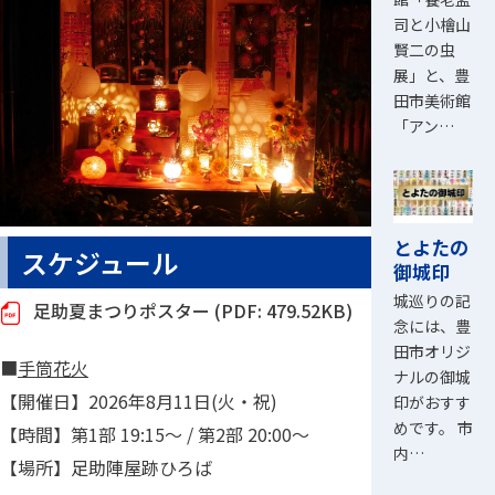
司と小檜山
賢二の虫
展」と、豊
田市美術館
「アン…
とよたの
スケジュール
御城印
城巡りの記
足助夏まつりポスター (PDF: 479.52KB)
念には、豊
田市オリジ
■
手筒花火
ナルの御城
【開催日】2026年8月11日(火・祝)
印がおすす
めです。 市
【時間】第1部 19:15～ / 第2部 20:00～
内…
【場所】足助陣屋跡ひろば