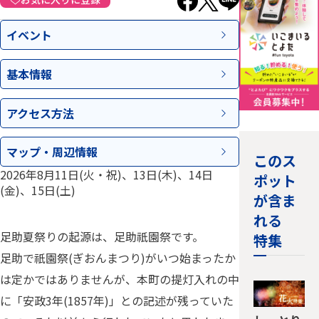
イベント
基本情報
アクセス
方法
マップ・
周辺情報
このス
2026年8月11日(火・祝)、13日(木)、14日
ポット
(金)、15日(土)
が含ま
れる
足助夏祭りの起源は、足助祇園祭です。
特集
足助で祇園祭(ぎおんまつり)がいつ始まったか
は定かではありませんが、本町の提灯入れの中
に「安政3年(1857年)」との記述が残っていた