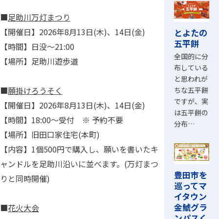
■
足助川万灯まつり
【開催日】2026年8月13日(木)、14日(金)
とよたの
五平餅
【時間】日没～21:00
全国的に分
【場所】足助川遊歩道
布している
と思われが
■
願掛けろうそく
ちな五平餅
ですが、実
【開催日】2026年8月13日(木)、14日(金)
は五平餅の
【時間】18:00～受付 ※ 予約不要
分布…
【場所】旧田口家住宅(本町)
【内容】1個500円で購入し、願いを書いたキ
ャンドルを足助川沿いに並べます。(万灯まつ
豊田市を
りと同時開催)
巡ってマ
イタウン
金鯱グラ
■
花火大会
ンパスく