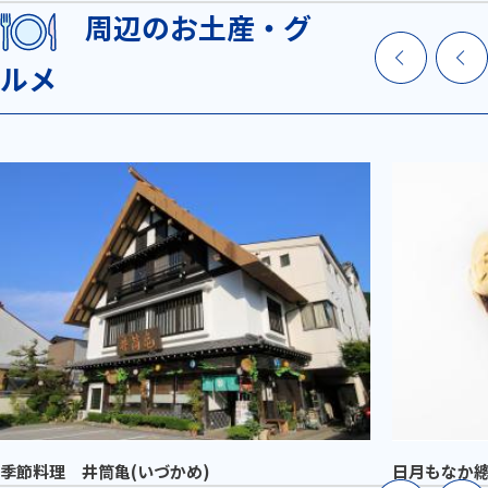
周辺のお土産・グ
ルメ
季節料理 井筒亀(いづかめ)
日月もなか總