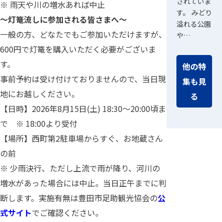
されていま
※ 雨天や川の増水あれば中止
す。 みどり
～灯篭流しに参加される皆さまへ～
溢れる公園
一般の方、どなたでもご参加いただけますが、
や…
600円で灯篭を購入いただく必要がございま
す。
他の特
事前予約は受け付けておりませんので、当日現
集も見
地にお越しください。
る
【日時】2026年8月15日(土) 18:30～20:00頃ま
で ※ 18:00より受付
【場所】西町第2駐車場からすぐ、お地蔵さん
の前
※ 少雨決行、ただし上流で雨が降り、河川の
増水があった場合には中止。当日正午までに判
断します。実施有無は豊田市足助観光協会の
公
式サイト
でご確認ください。