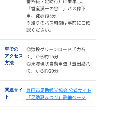
番系統・足助行）に乗車し、
「香嵐渓一の谷口」バス停下
車、徒歩約5分
※帰りのバス時刻は事前にご確
認ください。
◎猿投グリーンロード「力石
車での
IC」から約15分
アクセス
◎東海環状自動車道「豊田勘八
方法
IC」から約20分
豊田市足助観光協会 公式サイト
関連サイ
「足助夏まつり」詳細ページ
ト