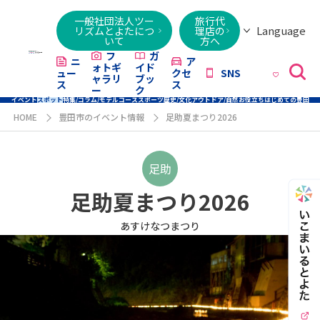
一般社団法人ツー
旅行代
Language
リズムとよたにつ
理店の
いて
方へ
日本語
English
繁體字
简体字
한국어
ไทย
ქართული
Italiano
Tiếng
フ
ガ
ニ
ア
ォトギ
イド
ュー
クセ
SNS
Việt
ャラリ
ブッ
ス
ス
ー
ク
イベント
スポット
特集/コラム/モデルコース
スポーツ
歴史/文化
アウトドア/自然
お役立ち
はじめての豊田
HOME
豊田市のイベント情報
足助夏まつり2026
足助
足助夏まつり2026
あすけなつまつり