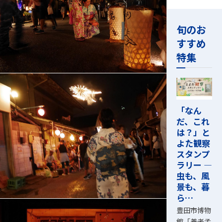
旬のお
すすめ
特集
「なん
だ、これ
は？」と
よた観察
スタンプ
ラリー ―
虫も、風
景も、暮
ら…
豊田市博物
館「養老孟