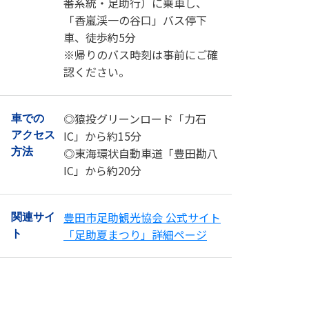
番系統・足助行）に乗車し、
「香嵐渓一の谷口」バス停下
車、徒歩約5分
※帰りのバス時刻は事前にご確
認ください。
◎猿投グリーンロード「力石
車での
IC」から約15分
アクセス
◎東海環状自動車道「豊田勘八
方法
IC」から約20分
豊田市足助観光協会 公式サイト
関連サイ
「足助夏まつり」詳細ページ
ト