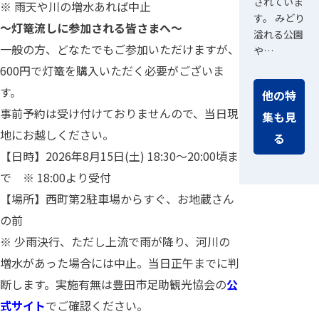
されていま
※ 雨天や川の増水あれば中止
す。 みどり
～灯篭流しに参加される皆さまへ～
溢れる公園
一般の方、どなたでもご参加いただけますが、
や…
600円で灯篭を購入いただく必要がございま
す。
他の特
事前予約は受け付けておりませんので、当日現
集も見
地にお越しください。
る
【日時】2026年8月15日(土) 18:30～20:00頃ま
で ※ 18:00より受付
【場所】西町第2駐車場からすぐ、お地蔵さん
の前
※ 少雨決行、ただし上流で雨が降り、河川の
増水があった場合には中止。当日正午までに判
断します。実施有無は豊田市足助観光協会の
公
式サイト
でご確認ください。