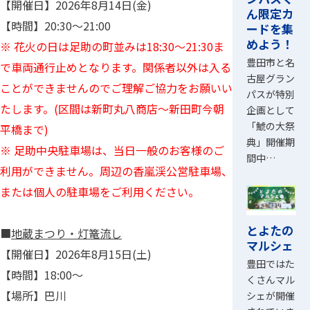
【開催日】2026年8月14日(金)
ん限定カ
【時間】20:30～21:00
ードを集
めよう！
※ 花火の日は足助の町並みは18:30～21:30ま
豊田市と名
で車両通行止めとなります。関係者以外は入る
古屋グラン
ことができませんのでご理解ご協力をお願いい
パスが特別
たします。(区間は新町丸八商店～新田町今朝
企画として
「鯱の大祭
平橋まで)
典」開催期
※ 足助中央駐車場は、当日一般のお客様のご
間中…
利用ができません。周辺の香嵐渓公営駐車場、
または個人の駐車場をご利用ください。
とよたの
■
地蔵まつり・灯篭流し
マルシェ
【開催日】2026年8月15日(土)
豊田ではた
【時間】18:00～
くさんマル
【場所】巴川
シェが開催