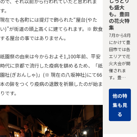
しっとり
ので、それ以前から行われていたと思われま
も盛大
す。
も。豊田
現在でも各町には提灯で飾られた“屋台(やた
の花火特
集
い)”が街道の頭上高くに建てられます。※ 飲食
7月から8月
する屋台の事ではありません。
にかけて豊
田市では各
祇園祭の由来は今からおよそ1,100年前、平安
エリアで花
火大会が開
時代に京都で流行した疫病を鎮めるため、「祇
催されま
園社(ぎおんしゃ)」(※ 現在の八坂神社)にて66
す。豊…
本の鉾をつくり疫病の退散を祈願したのが始ま
りです。
他の特
集も見
る