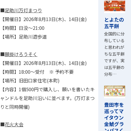
■
足助川万灯まつり
【開催日】2026年8月13日(木)、14日(金)
とよたの
五平餅
【時間】日没～21:00
全国的に分
【場所】足助川遊歩道
布している
と思われが
■
願掛けろうそく
ちな五平餅
ですが、実
【開催日】2026年8月13日(木)、14日(金)
は五平餅の
【時間】18:00～受付 ※ 予約不要
分布…
【場所】旧田口家住宅(本町)
【内容】1個500円で購入し、願いを書いたキ
ャンドルを足助川沿いに並べます。(万灯まつ
豊田市を
りと同時開催)
巡ってマ
イタウン
金鯱グラ
■
花火大会
ンパスく