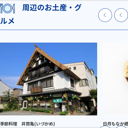
周辺のお土産・グ
ルメ
季節料理 井筒亀(いづかめ)
日月もなか總