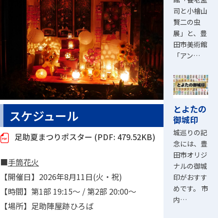
司と小檜山
賢二の虫
展」と、豊
田市美術館
「アン…
とよたの
スケジュール
御城印
城巡りの記
足助夏まつりポスター (PDF: 479.52KB)
念には、豊
田市オリジ
■
手筒花火
ナルの御城
【開催日】2026年8月11日(火・祝)
印がおすす
めです。 市
【時間】第1部 19:15～ / 第2部 20:00～
内…
【場所】足助陣屋跡ひろば