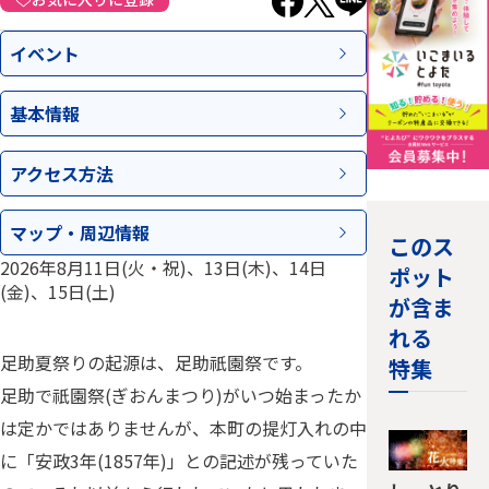
イベント
基本情報
アクセス
方法
マップ・
周辺情報
このス
2026年8月11日(火・祝)、13日(木)、14日
ポット
(金)、15日(土)
が含ま
れる
足助夏祭りの起源は、足助祇園祭です。
特集
足助で祇園祭(ぎおんまつり)がいつ始まったか
は定かではありませんが、本町の提灯入れの中
に「安政3年(1857年)」との記述が残っていた