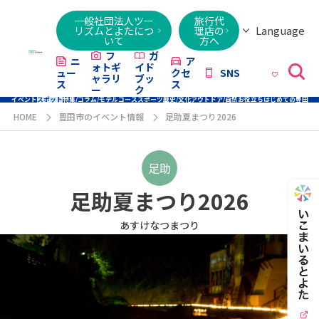
一般社団法人ツー
旅行代
Language
リズムとよたにつ
理店の
いて
方へ
日本語
English
繁體字
简体字
한국어
ไทย
ქართული
Italiano
Tiếng
フ
ガ
ニ
ア
ォトギ
イド
ュー
クセ
SNS
Việt
ャラリ
ブッ
ス
ス
ー
ク
イベント
スポット
特集/コラム/モデルコース
スポーツ
歴史/文化
アウトドア/自然
お役立ち
はじめての豊田
HOME
豊田市のイベント情報
足助夏まつり2026
足助
足助夏まつり2026
あすけなつまつり