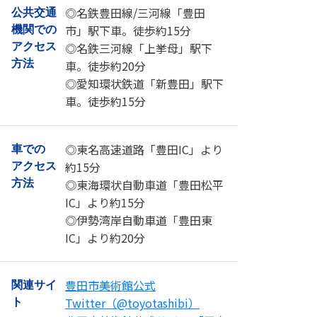
◎名鉄豊田線/三河線「豊田
公共交通
市」駅下車。徒歩約15分
機関での
◎名鉄三河線「上挙母」駅下
アクセス
方法
車。徒歩約20分
◎愛知環状鉄道「新豊田」駅下
車。徒歩約15分
◎東名高速道路「豊田IC」より
車での
約15分
アクセス
◎東海環状自動車道「豊田松平
方法
IC」より約15分
◎伊勢湾岸自動車道「豊田東
IC」より約20分
豊田市美術館公式
関連サイ
Twitter（@toyotashibi）
ト