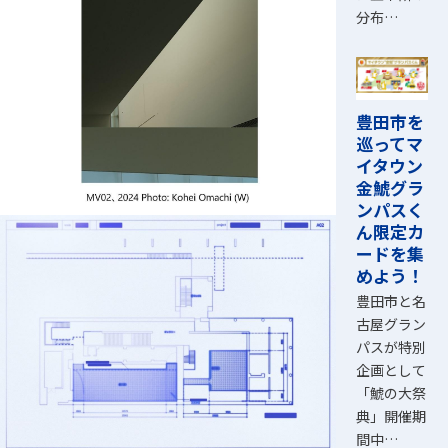
分布…
豊田市を
巡ってマ
イタウン
金鯱グラ
ンパスく
ん限定カ
ードを集
めよう！
豊田市と名
古屋グラン
パスが特別
企画として
「鯱の大祭
典」開催期
間中…