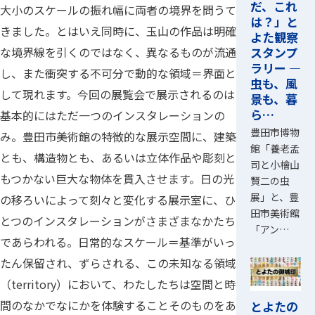
だ、これ
大小のスケールの振れ幅に両者の境界を問うて
は？」と
きました。とはいえ同時に、玉山の作品は明確
よた観察
スタンプ
な境界線を引くのではなく、異なるものが流通
ラリー ―
し、また衝突する不可分で動的な領域＝界面と
虫も、風
して現れます。今回の展覧会で展示されるのは
景も、暮
ら…
基本的にはただ一つのインスタレーションの
豊田市博物
み。豊田市美術館の特徴的な展示空間に、建築
館「養老孟
とも、構造物とも、あるいは立体作品や彫刻と
司と小檜山
もつかない巨大な物体を貫入させます。日の光
賢二の虫
展」と、豊
の移ろいによって刻々と変化する展示室に、ひ
田市美術館
とつのインスタレーションがさまざまなかたち
「アン…
であらわれる。日常的なスケール＝基準がいっ
たん保留され、ずらされる、この未知なる領域
（territory）において、わたしたちは空間と時
間のなかでなにかを体験することそのものをあ
とよたの