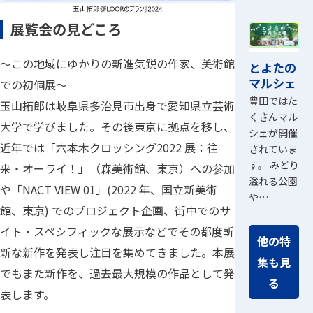
展覧会の見どころ
～この地域にゆかりの新進気鋭の作家、美術館
とよたの
マルシェ
での初個展～
豊田ではた
玉山拓郎は岐阜県多治見市出身で愛知県立芸術
くさんマル
大学で学びました。その後東京に拠点を移し、
シェが開催
近年では「六本木クロッシング2022 展：往
されていま
す。 みどり
来・オーライ！」（森美術館、東京）への参加
溢れる公園
や「NACT VIEW 01」(2022 年、国立新美術
や…
館、東京) でのプロジェクト企画、街中でのサ
イト・スペシフィックな展示などでその都度斬
他の特
新な新作を発表し注目を集めてきました。本展
集も見
でもまた新作を、過去最大規模の作品として発
る
表します。