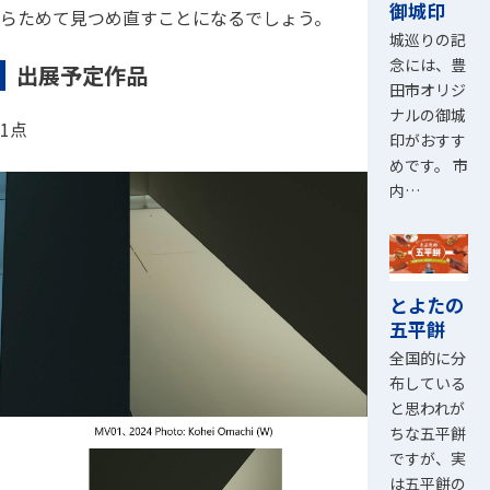
御城印
らためて見つめ直すことになるでしょう。
城巡りの記
念には、豊
出展予定作品
田市オリジ
ナルの御城
1点
印がおすす
めです。 市
内…
とよたの
五平餅
全国的に分
布している
と思われが
ちな五平餅
ですが、実
は五平餅の