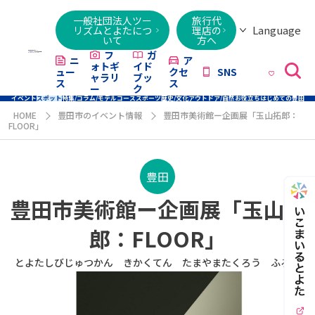
一般社団法人ツー
旅行代
Language
リズムとよたにつ
理店の
いて
方へ
日本語
English
繁體字
简体字
한국어
ไทย
ქართული
Italiano
Tiếng
フ
ガ
ニ
ア
ォトギ
イド
ュー
クセ
SNS
Việt
ャラリ
ブッ
ス
ス
ー
ク
イベント
スポット
特集/コラム/モデルコース
スポーツ
歴史/文化
アウトドア/自然
お役立ち
はじめての豊田
HOME
豊田市のイベント情報
豊田市美術館ー企画展「玉山拓郎：
FLOOR」
豊田
豊田市美術館ー企画展「玉山拓
郎：FLOOR」
とよたしびじゅつかん きかくてん たまやまたくろう ふろあ