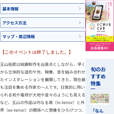
基本情報
アクセス
方法
マップ・
周辺情報
【このイベントは終了しました。】
玉山拓郎は絵画制作を出発点としながら、早く
旬のお
から立体的な造形や光、映像、音を組み合わせ
すすめ
たインスタレーションを展開してきた、現在最
特集
も注目を集める作家の一人です。日常的に用い
られる机や電球が大地や星々のようにも見える
など、玉山の作品は内なる場（In-terior）と外
界（ex-terior）の関係へと想像をひろげつつ、
「なん