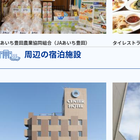
あいち豊田農業協同組合（JAあいち豊田）
タイレスト
周辺の宿泊施設