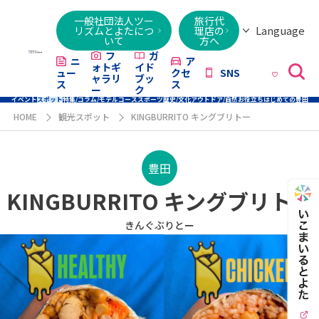
一般社団法人ツー
旅行代
Language
リズムとよたにつ
理店の
いて
方へ
日本語
English
繁體字
简体字
한국어
ไทย
ქართული
Italiano
Tiếng
フ
ガ
ニ
ア
ォトギ
イド
ュー
クセ
SNS
Việt
ャラリ
ブッ
ス
ス
ー
ク
イベント
スポット
特集/コラム/モデルコース
スポーツ
歴史/文化
アウトドア/自然
お役立ち
はじめての豊田
HOME
観光スポット
KINGBURRITO キングブリトー
豊田
KINGBURRITO キングブリトー
きんぐぶりとー