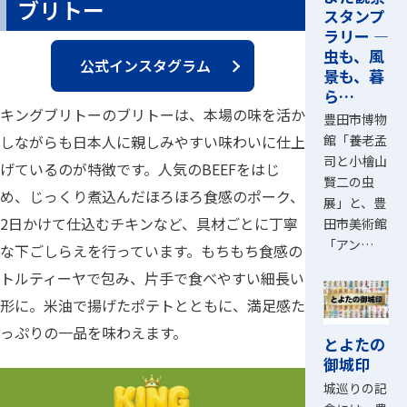
ブリトー
スタンプ
ラリー ―
虫も、風
公式インスタグラム
景も、暮
ら…
キングブリトーのブリトーは、本場の味を活か
豊田市博物
しながらも日本人に親しみやすい味わいに仕上
館「養老孟
司と小檜山
げているのが特徴です。人気のBEEFをはじ
賢二の虫
め、じっくり煮込んだほろほろ食感のポーク、
展」と、豊
2日かけて仕込むチキンなど、具材ごとに丁寧
田市美術館
「アン…
な下ごしらえを行っています。もちもち食感の
トルティーヤで包み、片手で食べやすい細長い
形に。米油で揚げたポテトとともに、満足感た
っぷりの一品を味わえます。
とよたの
御城印
城巡りの記