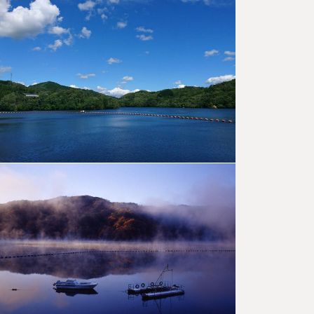
ング＆手
作り体験
のたび
一年中四季
の移ろいを
感じられる
三河湖。秋
は紅葉を見
ながらの周
辺ウ…
爽快ツー
リングで
春景色を
巡るコー
ス
藤岡エリア
の約300m
にわたる散