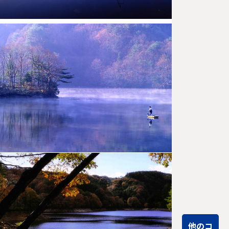
策路「ふじ
の回廊」で
は、藤が満
開とな…
体験いっ
ぱい、と
よたの休
日。
特別なお休
みは、豊田
でいろんな
体験しませ
んか。 クル
マのまちの
イ…
他のコ