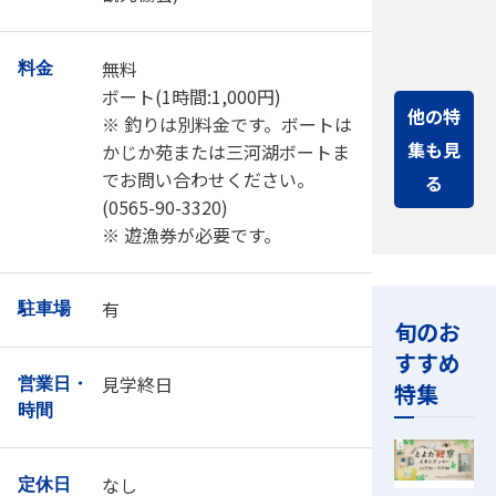
で、バラエ
ティに…
無料
料金
ボート(1時間:1,000円)
他の特
※ 釣りは別料金です。ボートは
集も見
かじか苑または三河湖ボートま
でお問い合わせください。
る
(0565-90-3320)
※ 遊漁券が必要です。
有
駐車場
旬のお
すすめ
見学終日
営業日・
特集
時間
なし
定休日