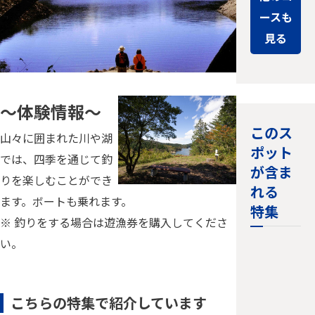
ースも
見る
～体験情報～
このス
山々に囲まれた川や湖
ポット
では、四季を通じて釣
が含ま
りを楽しむことができ
れる
ます。ボートも乗れます。
特集
※ 釣りをする場合は遊漁券を購入してくださ
い。
とよたの
こちらの特集で紹介しています
秋冬はフ