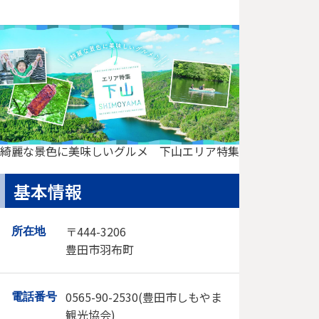
豊田市おす
すめのとっ
ておき景
観・絶景ス
ポットをセ
レクト！自
然が織…
綺麗な景色に美味しいグルメ 下山エリア特集
綺麗な景
色に美味
基本情報
しいグル
メ 下山
エリア特
〒444-3206
所在地
集
豊田市羽布町
美味しいグ
ルメや綺麗
な景色、ア
0565-90-2530(豊田市しもやま
電話番号
クティビテ
観光協会)
ィ体験ま