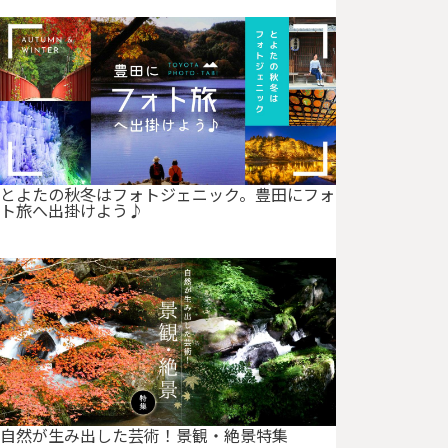
ォトジェ
ニック。
豊田にフ
ォト旅へ
出掛けよ
う♪
愛知県豊田
市には、日
本屈指の紅
とよたの秋冬はフォトジェニック。豊田にフォ
ト旅へ出掛けよう♪
葉の名所
「香嵐渓」
はもちろ
ん、紅葉…
自然が生
み出した
芸術！景
観・絶景
自然が生み出した芸術！景観・絶景特集
特集