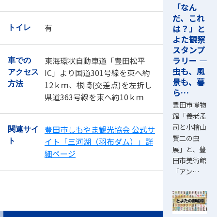
「なん
だ、これ
有
は？」と
トイレ
よた観察
スタンプ
ラリー ―
東海環状自動車道「豊田松平
車での
虫も、風
IC」より国道301号線を東へ約
アクセス
景も、暮
12ｋｍ、根崎(交差点)を左折し
方法
ら…
県道363号線を東へ約10ｋｍ
豊田市博物
館「養老孟
司と小檜山
豊田市しもやま観光協会 公式サ
関連サイ
賢二の虫
イト「三河湖（羽布ダム）」詳
ト
展」と、豊
細ページ
田市美術館
「アン…