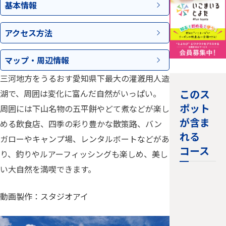
基本情報
アクセス
方法
マップ・
周辺情報
三河地方をうるおす愛知県下最大の灌漑用人造
このス
湖で、周囲は変化に富んだ自然がいっぱい。
ポット
周囲には下山名物の五平餅やどて煮などが楽し
が含ま
める飲食店、四季の彩り豊かな散策路、バン
れる
ガローやキャンプ場、レンタルボートなどがあ
コース
り、釣りやルアーフィッシングも楽しめ、美し
い大自然を満喫できます。
動画製作：スタジオアイ
湖で紅葉
ウォーキ