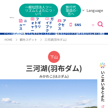
一般社団法人ツー
旅行代
Language
リズムとよたにつ
理店の
いて
方へ
日本語
English
繁體字
简体字
한국어
ไทย
ქართული
Italiano
Tiếng
フ
ガ
ニ
ア
ォトギ
イド
ュー
クセ
SNS
Việt
ャラリ
ブッ
ス
ス
ー
ク
イベント
スポット
特集/コラム/モデルコース
スポーツ
歴史/文化
アウトドア/自然
お役立ち
はじめての豊田
HOME
観光スポット
三河湖(羽布ダム)
下山
三河湖(羽布ダム)
みかわこ(はぶダム)