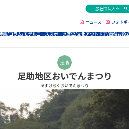
一般社団法人ツーリ
ニュース
フォトギ
特集/コラム/モデルコース
スポーツ
歴史/文化
アウトドア/自然
お役
足助
足助地区おいでんまつり
あすけちくおいでんまつり