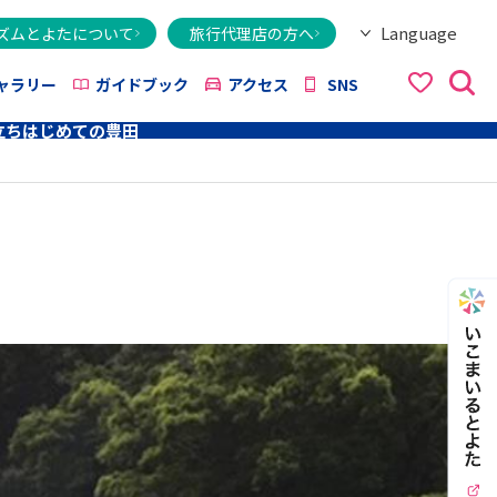
Language
ズムとよたについて
旅行代理店の方へ
日本語
English
繁體字
简体字
한국어
ไทย
ქართული
Italiano
Tiếng Việt
ャラリー
ガイドブック
アクセス
SNS
立ち
はじめての豊田