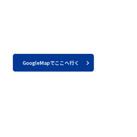
GoogleMapでここへ行く