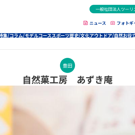
一般社団法人ツーリ
ニュース
フォトギ
特集/コラム/モデルコース
スポーツ
歴史/文化
アウトドア/自然
お役
豊田
自然菓工房 あずき庵