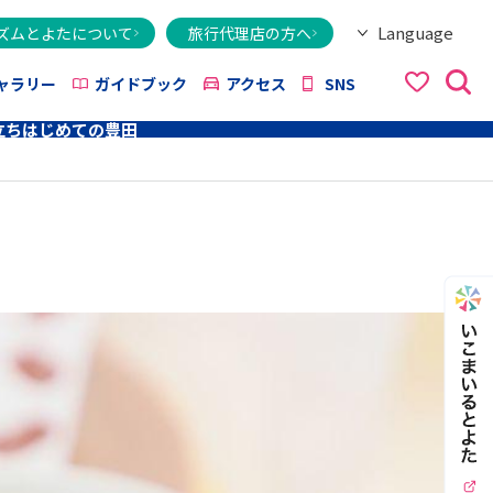
Language
ズムとよたについて
旅行代理店の方へ
日本語
English
繁體字
简体字
한국어
ไทย
ქართული
Italiano
Tiếng Việt
ャラリー
ガイドブック
アクセス
SNS
立ち
はじめての豊田