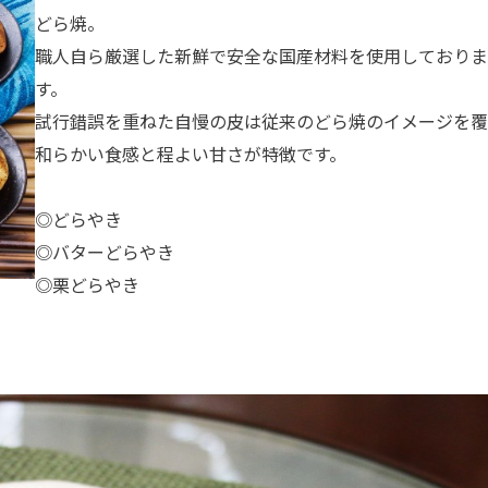
どら焼。
職人自ら厳選した新鮮で安全な国産材料を使用しておりま
す。
試行錯誤を重ねた自慢の皮は従来のどら焼のイメージを覆
和らかい食感と程よい甘さが特徴です。
◎どらやき
◎バターどらやき
◎栗どらやき