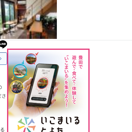
の
ださ
る