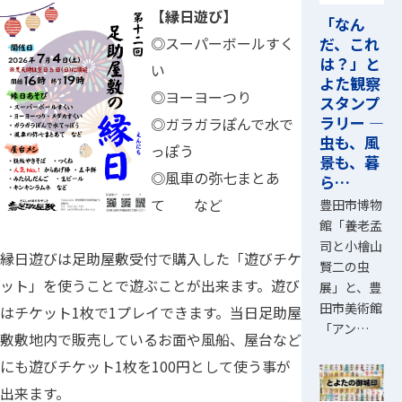
【縁日遊び】
「なん
だ、これ
◎スーパーボールすく
は？」と
い
よた観察
◎ヨーヨーつり
スタンプ
ラリー ―
◎ガラガラぽんで水で
虫も、風
っぽう
景も、暮
◎風車の弥七まとあ
ら…
て など
豊田市博物
館「養老孟
司と小檜山
縁日遊びは足助屋敷受付で購入した「遊びチケ
賢二の虫
ット」を使うことで遊ぶことが出来ます。遊び
展」と、豊
田市美術館
はチケット1枚で1プレイできます。当日足助屋
「アン…
敷敷地内で販売しているお面や風船、屋台など
にも遊びチケット1枚を100円として使う事が
出来ます。