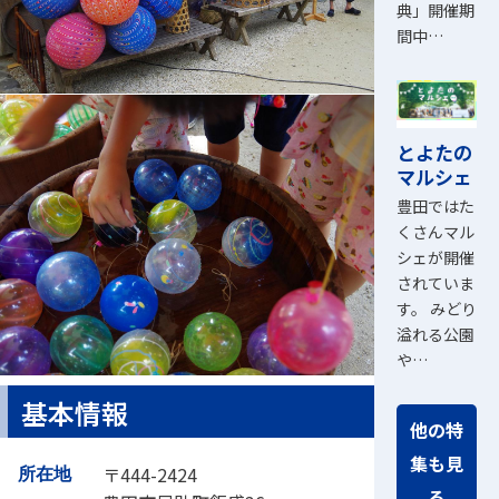
典」開催期
間中…
とよたの
マルシェ
豊田ではた
くさんマル
シェが開催
されていま
す。 みどり
溢れる公園
や…
基本情報
他の特
集も見
〒444-2424
所在地
る