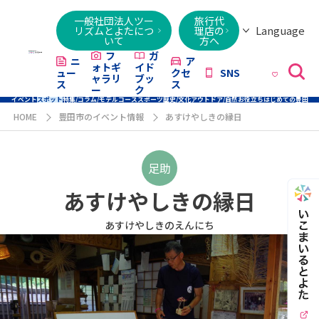
一般社団法人ツー
旅行代
Language
リズムとよたにつ
理店の
いて
方へ
日本語
English
繁體字
简体字
한국어
ไทย
ქართული
Italiano
Tiếng
フ
ガ
ニ
ア
ォトギ
イド
ュー
クセ
SNS
Việt
ャラリ
ブッ
ス
ス
ー
ク
イベント
スポット
特集/コラム/モデルコース
スポーツ
歴史/文化
アウトドア/自然
お役立ち
はじめての豊田
HOME
豊田市のイベント情報
あすけやしきの縁日
足助
あすけやしきの縁日
あすけやしきのえんにち