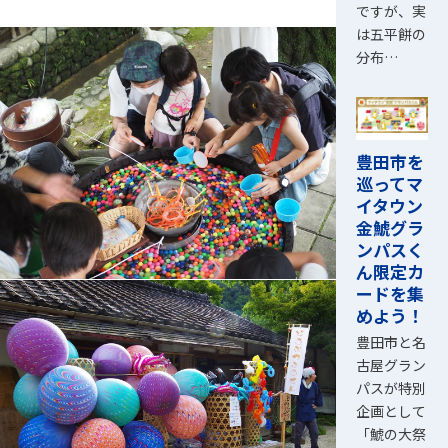
ですが、実
は五平餅の
分布…
豊田市を
巡ってマ
イタウン
金鯱グラ
ンパスく
ん限定カ
ードを集
めよう！
豊田市と名
古屋グラン
パスが特別
企画として
「鯱の大祭