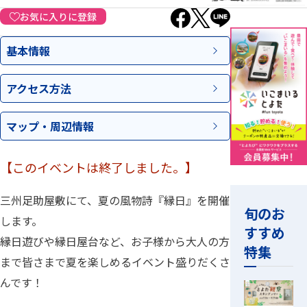
お気に入りに登録
基本情報
アクセス
方法
マップ・
周辺情報
【このイベントは終了しました。】
三州足助屋敷にて、夏の風物詩『縁日』を開催
旬のお
します。
すすめ
縁日遊びや縁日屋台など、お子様から大人の方
特集
まで皆さまで夏を楽しめるイベント盛りだくさ
んです！