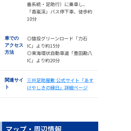
番系統・足助行）に乗車し、
「香嵐渓」バス停下車、徒歩約
10分
◎猿投グリーンロード「力石
車での
IC」より約15分
アクセス
◎東海環状自動車道「豊田勘八
方法
IC」より約20分
三州足助屋敷 公式サイト「あす
関連サイ
けやしきの縁日」詳細ページ
ト
マップ・周辺情報