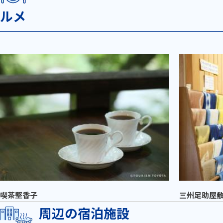
ルメ
喫茶堅香子
三州足助屋
周辺の宿泊施設