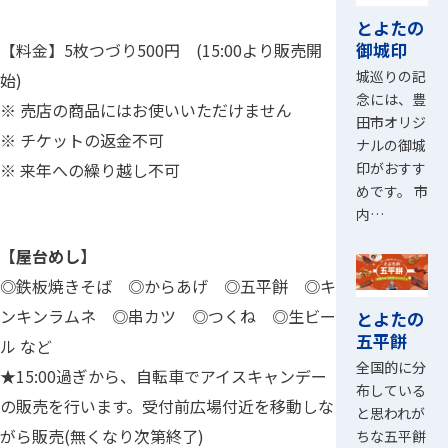
とよたの
御城印
【料金】5枚つづり500円 (15:00より販売開
城巡りの記
始)
念には、豊
※ 売店の商品にはお使いいただけません
田市オリジ
※ チケットの返金不可
ナルの御城
印がおすす
※ 来年への繰り越し不可
めです。 市
内…
【屋台めし】
◎鉄板焼きそば ◎からあげ ◎五平餅 ◎キ
ンキンラムネ ◎串カツ ◎つくね ◎生ビー
とよたの
五平餅
ル など
全国的に分
★15:00過ぎから、自転車でアイスキャンデー
布している
の販売を行います。受付前広場付近を移動しな
と思われが
がら販売(無くなり次第終了)
ちな五平餅