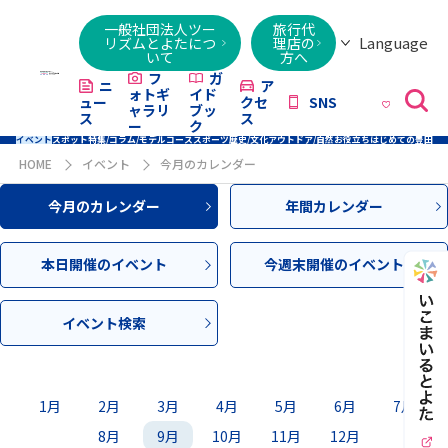
一般社団法人ツー
旅行代
Language
リズムとよたにつ
理店の
いて
方へ
日本語
English
繁體字
简体字
한국어
ไทย
ქართული
Italiano
Tiếng
フ
ガ
ニ
ア
ォトギ
イド
ュー
クセ
SNS
Việt
ャラリ
ブッ
ス
ス
ー
ク
イベント
スポット
特集/コラム/モデルコース
スポーツ
歴史/文化
アウトドア/自然
お役立ち
はじめての豊田
HOME
イベント
今月のカレンダー
今月のカレンダー
年間カレンダー
本日開催のイベント
今週末開催のイベント
イベント検索
1月
2月
3月
4月
5月
6月
7月
8月
9月
10月
11月
12月