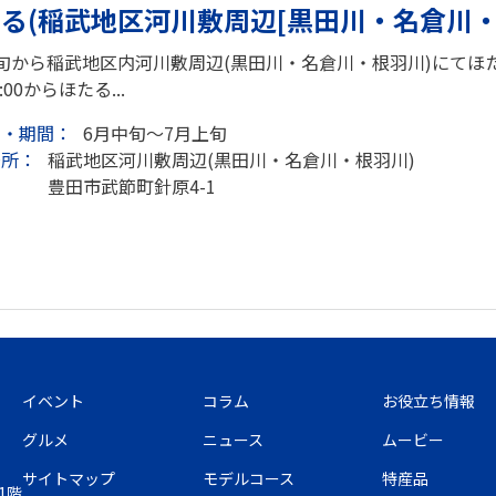
る(稲武地区河川敷周辺[黒田川・名倉川・
旬から稲武地区内河川敷周辺(黒田川・名倉川・根羽川)にてほ
8:00からほたる...
日・期間：
6月中旬～7月上旬
場所：
稲武地区河川敷周辺(黒田川・名倉川・根羽川)
豊田市武節町針原4-1
イベント
コラム
お役立ち情報
グルメ
ニュース
ムービー
サイトマップ
モデルコース
特産品
1階