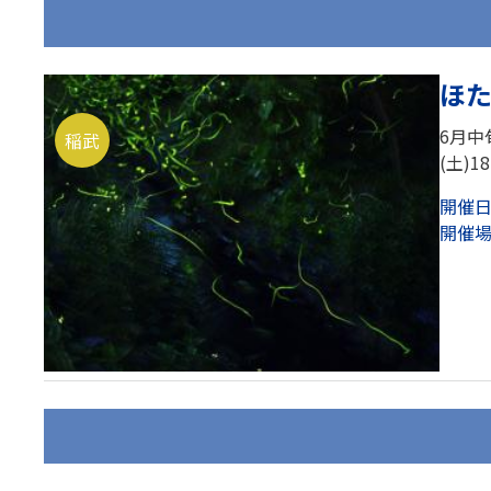
ほた
6月中
稲武
(土)1
開催
開催