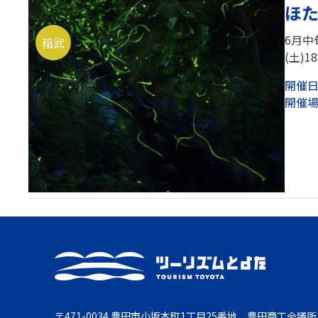
ほた
6月中
稲武
(土)1
開催
開催
〒471-0034 豊田市小坂本町1丁目25番地 豊田商工会議所