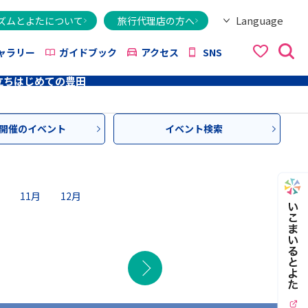
Language
ズムとよたについて
旅行代理店の方へ
日本語
English
繁體字
简体字
한국어
ไทย
ქართული
Italiano
Tiếng Việt
ャラリー
ガイドブック
アクセス
SNS
立ち
はじめての豊田
開催のイベント
イベント検索
11月
12月
次の月
イベ