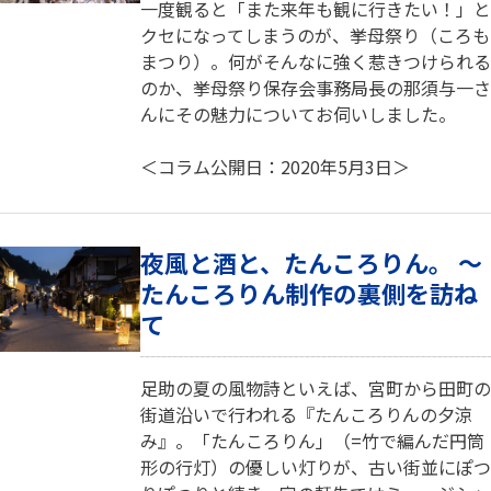
一度観ると「また来年も観に行きたい！」と
クセになってしまうのが、挙母祭り（ころも
まつり）。何がそんなに強く惹きつけられる
のか、挙母祭り保存会事務局長の那須与一さ
んにその魅力についてお伺いしました。
＜コラム公開日：2020年5月3日＞
夜風と酒と、たんころりん。 ～
たんころりん制作の裏側を訪ね
て
足助の夏の風物詩といえば、宮町から田町の
街道沿いで行われる『たんころりんの夕涼
み』。「たんころりん」（=竹で編んだ円筒
形の行灯）の優しい灯りが、古い街並にぽつ