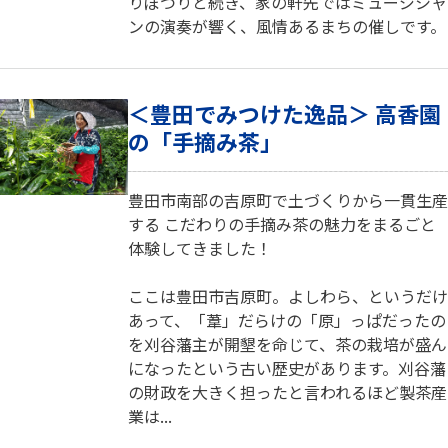
りぽつりと続き、家の軒先ではミュージシャ
ンの演奏が響く、風情あるまちの催しです。
＜豊田でみつけた逸品＞ 高香園
の「手摘み茶」
豊田市南部の吉原町で土づくりから一貫生産
する こだわりの手摘み茶の魅力をまるごと
体験してきました！
ここは豊田市吉原町。よしわら、というだけ
あって、「葦」だらけの「原」っぱだったの
を刈谷藩主が開墾を命じて、茶の栽培が盛ん
になったという古い歴史があります。刈谷藩
の財政を大きく担ったと言われるほど製茶産
業は...