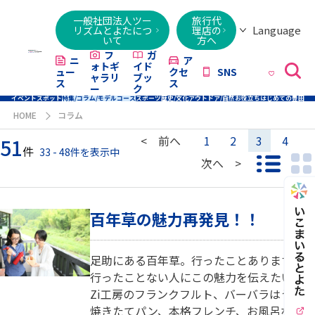
一般社団法人ツー
旅行代
Language
リズムとよたにつ
理店の
いて
方へ
日本語
English
繁體字
简体字
한국어
ไทย
ქართული
Italiano
Tiếng
フ
ガ
ニ
ア
ォトギ
イド
ュー
クセ
SNS
Việt
ャラリ
ブッ
ス
ス
ー
ク
イベント
スポット
特集/コラム/モデルコース
スポーツ
歴史/文化
アウトドア/自然
お役立ち
はじめての豊田
HOME
コラム
< 前へ
1
2
3
4
51
件
33 - 48件を表示中
一覧モ
次へ >
百年草の魅力再発見！！
足助にある百年草。行ったことありますか？
行ったことない人にこの魅力を伝えたい！Zi
Zi工房のフランクフルト、バーバラはうすの
焼きたてパン、本格フレンチ、お風呂など、