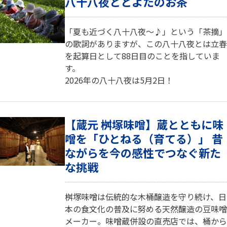
八十八夜ととよたのお茶
「夏も近づく八十八夜～♪」という「茶摘」
の歌詞がありますが、この八十八夜とは立春
を起算日として88日目のことを指していま
す。
2026年の八十八夜は5月2日！
【蔵元 桝塚味噌】蔵とともに味
噌を「ひとねる（育てる）」 昔
ながらを今の感性でつなぐ新た
な挑戦
桝塚味噌は伝統的な木桶醸造を守り続け、日
本の食文化の普及に努める天然醸造の豆味噌
メーカー。味噌蔵併設の直売店では、桶から