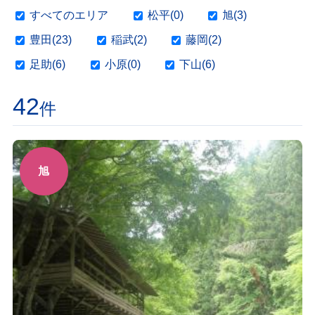
すべてのエリア
松平(0)
旭(3)
豊田(23)
稲武(2)
藤岡(2)
足助(6)
小原(0)
下山(6)
42
件
旭