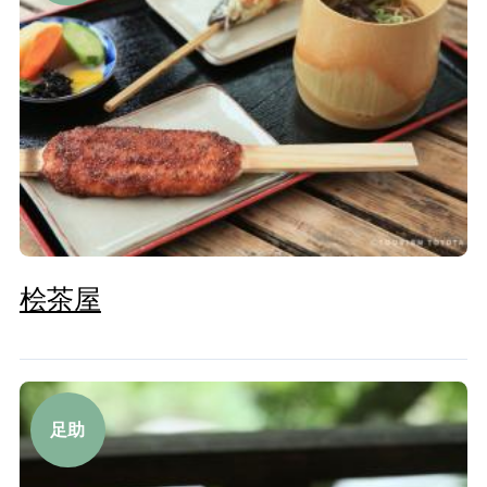
桧茶屋
足助