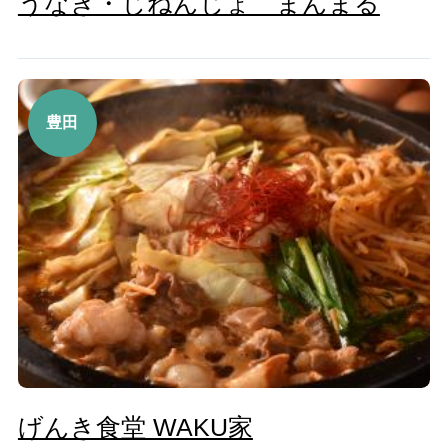
うなぎ・じねんじょ まんまる
豊田
げんき食堂 WAKU家