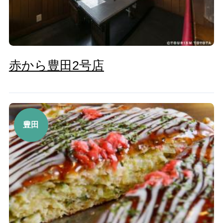
赤から豊田2号店
豊田