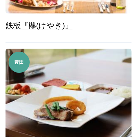
鉄板『欅(けやき)』
豊田