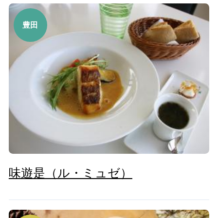
豊田
味遊是（ル・ミュゼ）