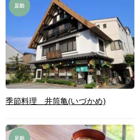
足助
季節料理 井筒亀(いづかめ)
足助