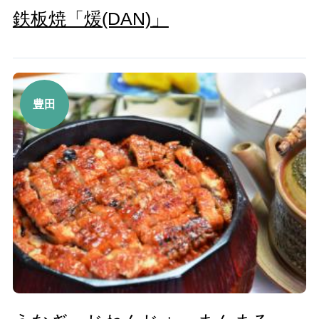
鉄板焼「煖(DAN)」
豊田