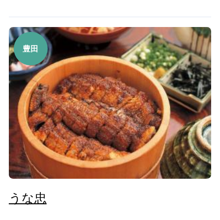
豊田
うな忠