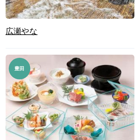
広瀬やな
豊田