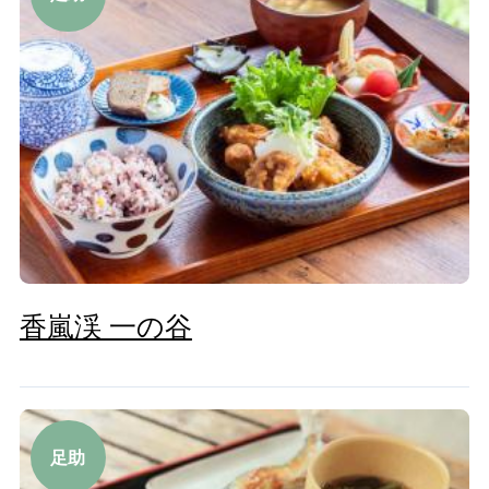
香嵐渓 一の谷
足助