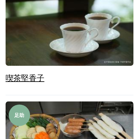
喫茶堅香子
足助